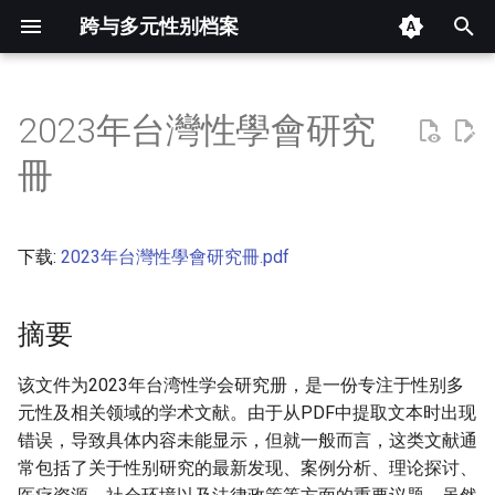
跨与多元性别档案
键
入
2023年台灣性學會研究
摘要
以
冊
开
其他信息 [Processed Page
Metadata]
始
下载:
2023年台灣性學會研究冊.pdf
搜
正文
索
摘要
该文件为2023年台湾性学会研究册，是一份专注于性别多
元性及相关领域的学术文献。由于从PDF中提取文本时出现
错误，导致具体内容未能显示，但就一般而言，这类文献通
常包括了关于性别研究的最新发现、案例分析、理论探讨、