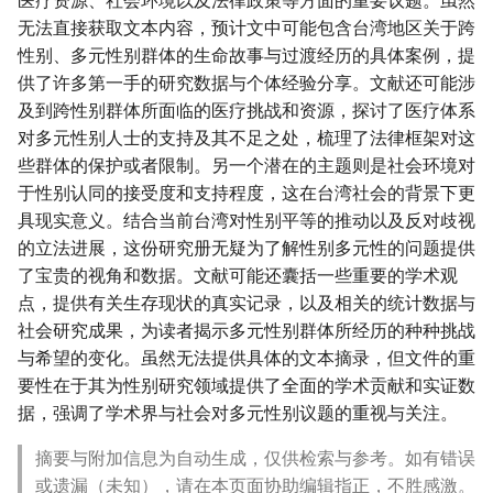
医疗资源、社会环境以及法律政策等方面的重要议题。虽然
无法直接获取文本内容，预计文中可能包含台湾地区关于跨
性别、多元性别群体的生命故事与过渡经历的具体案例，提
供了许多第一手的研究数据与个体经验分享。文献还可能涉
及到跨性别群体所面临的医疗挑战和资源，探讨了医疗体系
对多元性别人士的支持及其不足之处，梳理了法律框架对这
些群体的保护或者限制。另一个潜在的主题则是社会环境对
于性别认同的接受度和支持程度，这在台湾社会的背景下更
具现实意义。结合当前台湾对性别平等的推动以及反对歧视
的立法进展，这份研究册无疑为了解性别多元性的问题提供
了宝贵的视角和数据。文献可能还囊括一些重要的学术观
点，提供有关生存现状的真实记录，以及相关的统计数据与
社会研究成果，为读者揭示多元性别群体所经历的种种挑战
与希望的变化。虽然无法提供具体的文本摘录，但文件的重
要性在于其为性别研究领域提供了全面的学术贡献和实证数
据，强调了学术界与社会对多元性别议题的重视与关注。
摘要与附加信息为自动生成，仅供检索与参考。如有错误
或遗漏（未知），请在本页面协助编辑指正，不胜感激。