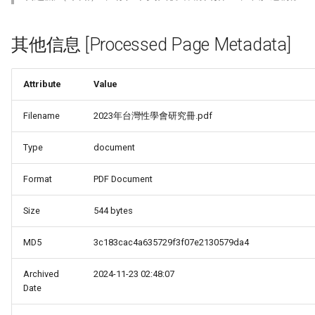
其他信息 [Processed Page Metadata]
Attribute
Value
Filename
2023年台灣性學會研究冊.pdf
Type
document
Format
PDF Document
Size
544 bytes
MD5
3c183cac4a635729f3f07e2130579da4
Archived
2024-11-23 02:48:07
Date