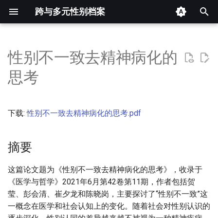
跨与多元性别档案
键
入
性别不一致去精神病化的
摘要
以
思考
开
其他信息 [Processed Page
Metadata]
始
下载:
性别不一致去精神病化的思考.pdf
搜
正文
索
摘要
这篇论文题为《性别不一致去精神病化的思考》，收录于
《医学与哲学》2021年6月第42卷第11期，作者包括贺
莹、彭会清、崔夕龙和陈晓岗，主要探讨了“性别不一致”这
一概念在医学和社会认知上的变化。随着社会对性别认识的