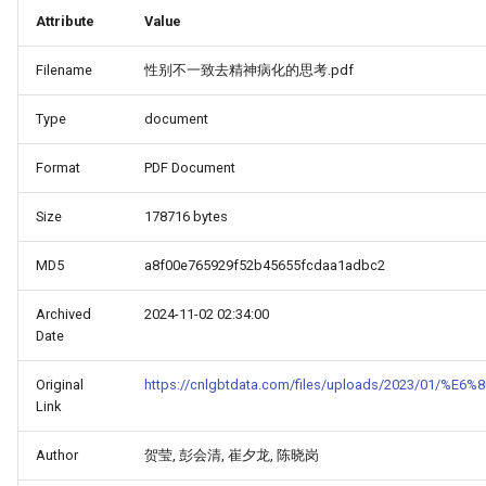
Attribute
Value
Filename
性别不一致去精神病化的思考.pdf
Type
document
Format
PDF Document
Size
178716 bytes
MD5
a8f00e765929f52b45655fcdaa1adbc2
_Free_Oral_Pre-
Archived
2024-11-02 02:34:00
Date
Original
https://cnlgbtdata.com/files/uploads/2023
Link
Author
贺莹, 彭会清, 崔夕龙, 陈晓岗