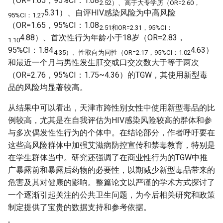
（OR=1.65，95%CI：1.08
2.52）、高于大专学历（OR=2.60，
5.31）、自评HIV感染风险为中高风险
95%CI：1.27
（OR=1.65，95%CI：1.08
2.51和OR=2.31，95%CI：
4.88）、首次性行为年龄小于18岁（OR=2.83，
1.10
95%CI：1.84
4.63）
4.35）、性取向为同性（OR=2.17，95%CI：1.02
和最近一个月与男性发生肛交或口交次数大于等于两次
（OR=2.76，95%CI：1.75~4.36）的TGW，其使用新型毒
品的风险均显著较高。
从结果中可以看出，天津市跨性别女性中使用新型毒品的比
例较高，尤其是在自我评估为HIV感染风险较高的群体和参
与多次偶发性性行为的个体中。在结论部分，作者呼吁要在
这些高风险群体中加强艾滋病防控宣传和禁毒教育，特别是
在学生群体当中。研究还强调了在商业性行为的TGW中推
广暴露前和暴露后药物的必要性，以期减少新型毒品带来的
危害及其对健康的影响。整篇论文以严谨的学术方式探讨了
一个逐渐引起关注的公共卫生问题，为今后相关研究和政策
制定提供了宝贵的数据支持和参考依据。