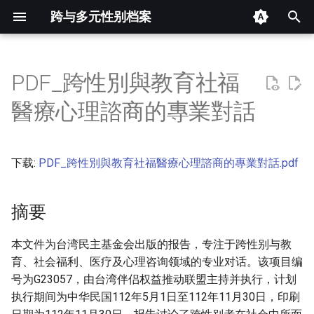
跨与多元性别档案
键
入
PDF_跨性別與教育社福
摘要
以
醫療心理諮商的專業對話
开
其他信息 [Processed Page
Metadata]
始
下载:
PDF_跨性別與教育社福醫療心理諮商的專業對話.pdf
搜
正文
索
摘要
本文件为台湾民主基金会出版的报告，专注于跨性别与教
育、社会福利、医疗及心理咨询领域的专业对话。该项目编
号为G23057，由台湾伴侣权益推动联盟主持并执行，计划
执行期间为中华民国112年5月1日至112年11月30日，印刷