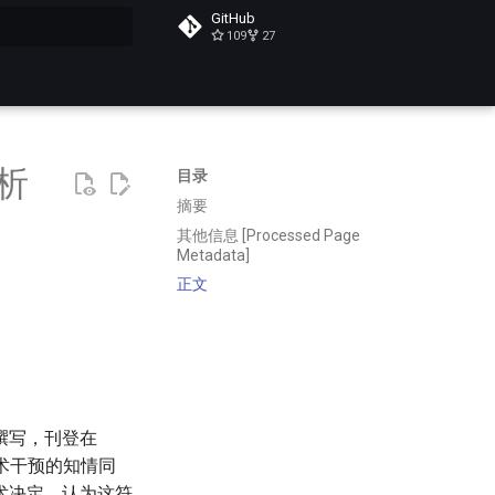
GitHub
109
27
搜索
析
目录
摘要
其他信息 [Processed Page
Metadata]
正文
撰写，刊登在
手术干预的知情同
术决定，认为这符