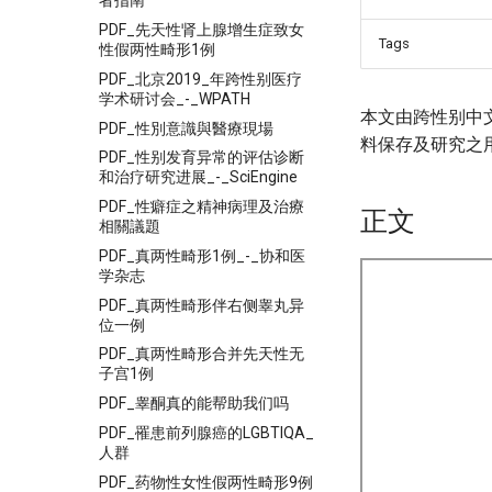
者指南
PDF_先天性肾上腺增生症致女
Tags
性假两性畸形1例
PDF_北京2019_年跨性别医疗
学术研讨会_-_WPATH
本文由跨性别中
PDF_性別意識與醫療現場
料保存及研究之
PDF_性别发育异常的评估诊断
和治疗研究进展_-_SciEngine
PDF_性癖症之精神病理及治療
正文
相關議題
PDF_真两性畸形1例_-_协和医
学杂志
PDF_真两性畸形伴右侧睾丸异
位一例
PDF_真两性畸形合并先天性无
子宫1例
PDF_睾酮真的能帮助我们吗
PDF_罹患前列腺癌的LGBTIQA_
人群
PDF_药物性女性假两性畸形9例