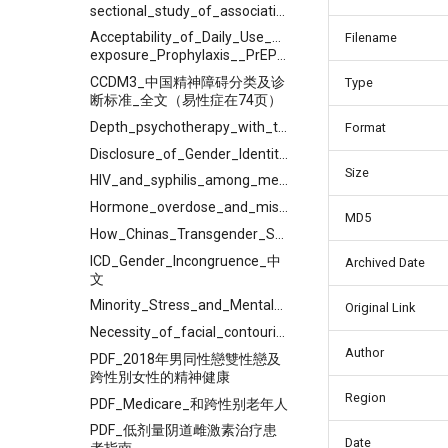
sectional_study_of_associations_between_casual_partner,_friend_discrimination,_social_support_and_anxiety_symptoms_among_Chinese_transgender_women
Acceptability_of_Daily_Use_of_Free_Oral_Pre-
Filename
exposure_Prophylaxis__PrEP__Among_Transgender_Women_Sex_Workers_in_Shenyang,_China
CCDM3_中国精神障碍分类及诊
Type
断标准_全文（易性症在74页）
Depth_psychotherapy_with_transgender_people
Format
Disclosure_of_Gender_Identity_among_Transgender_Individuals_to_Healthcare__Professionals_in_China
Size
HIV_and_syphilis_among_men_who_have_sex_with_men_and_transgender_individuals_in_China
Hormone_overdose_and_misuse_in_Chinese_transgender
MD5
How_Chinas_Transgender_Sex_Workers_Cope_with_Intimate
ICD_Gender_Incongruence_中
Archived Date
文
Minority_Stress_and_Mental_Health_among_Transgender_Persons
Original Link
Necessity_of_facial_contouring_in_feminization_surgery_for
Author
PDF_2018年男同性戀雙性戀及
跨性別女性的精神健康
Region
PDF_Medicare_和跨性别老年人
PDF_低剂量阴道雌激素治疗患
Date