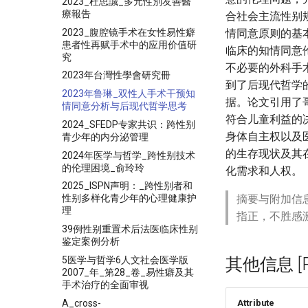
2023_杜思誠_多元性別友善醫
療報告
合社会主流性别
2023_腹腔镜手术在女性易性癖
情同意原则的基
患者性再赋手术中的应用价值研
临床的知情同意
究
不必要的外科手
2023年台灣性學會研究冊
到了后现代哲学
2023年鲁琳_双性人手术干预知
据。论文引用了
情同意分析与后现代哲学思考
符合儿童利益的
2024_SFEDP专家共识：跨性别
身体自主权以及
青少年的内分泌管理
的生存现状及其
2024年医学与哲学_跨性别技术
的伦理困境_俞玲玲
化需求和人权。
2025_ISPN声明：_跨性别者和
摘要与附加信
性别多样化青少年的心理健康护
理
指正，不胜感
39例性别重置术后法医临床性别
鉴定案例分析
5医学与哲学6人文社会医学版
其他信息 [Pro
2007_年_第28_卷_易性癖及其
手术治疗的全面审视
A_cross-
Attribute