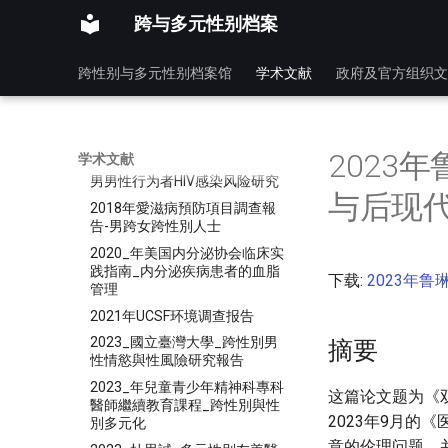
医学
跨与多元性别档案
医学
跨性别与多元性别档案馆
学术文献
政府及官方组织文
2007年变性人及手术态度研究_
冯泽永
2014年变性手术问题分析_医师
报
2023
学术文献
2016_蔡泳研究组_中国跨性别
男男性行为者HIV感染风险研究
与后现
2018年愛滋病預防項目調查報
告-男跨女跨性別人士
2020_年美国内分泌协会临床实
践指南_内分泌疾病患者的血脂
下载:
2023年
管理
2021年UCSF环境调查报告
2023_國立臺灣大學_跨性別男
摘要
性情慾與性風險研究報告
2023_年兒童青少年精神科專科
这篇论文题为《
醫師繼續教育課程_跨性別與性
2023年9月的
別多元化
意的伦理问题，