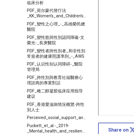
临床分析
PDF_荷尔蒙代替疗法
_KK_Women’s_and_Children’s_Hospital
PDF_變性之心理_-_高雄榮民總
醫院
PDF_變性慾與性別認同障礙-文
榮光-_長庚醫院
PDF_變性者跨性別者_和非性別
常規者的健康照護準則_-_AWS
PDF_认识性别认同障碍-_醫院
管理局
PDF_跨性別與教育社福醫療心
理諮商的專業對話
PDF_雌二醇凝胶临床应用指导
建议
PDF_香港愛滋病情況概覽-跨性
別人士
Perceived_social_support_and_its_relationship_with
Puckett_et_al.-_2019-
Share on
_Mental_health_and_resilience_in_transgender_indivi