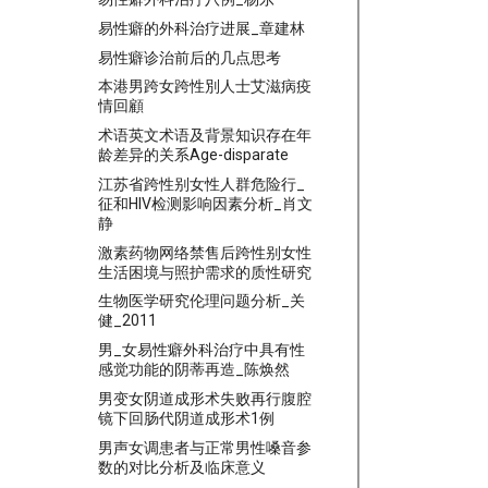
易性癖的外科治疗进展_章建林
易性癖诊治前后的几点思考
本港男跨女跨性別人士艾滋病疫
情回顧
术语英文术语及背景知识存在年
龄差异的关系Age-disparate
江苏省跨性别女性人群危险行_
征和HIV检测影响因素分析_肖文
静
激素药物网络禁售后跨性别女性
生活困境与照护需求的质性研究
生物医学研究伦理问题分析_关
健_2011
男_女易性癖外科治疗中具有性
感觉功能的阴蒂再造_陈焕然
男变女阴道成形术失败再行腹腔
镜下回肠代阴道成形术1例
男声女调患者与正常男性嗓音参
数的对比分析及临床意义