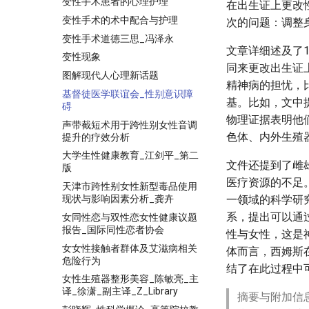
变性手术患者的心理护理
在出生证上更改
变性手术的术中配合与护理
次的问题：调整
变性手术道德三思_冯泽永
文章详细述及了
变性现象
同来更改出生证
图解现代人心理新话题
精神病的担忧，
基督徒医学联谊会_性别意识障
基。比如，文中
碍
物理证据表明他
声带截短术用于跨性别女性音调
色体、内外生殖
提升的疗效分析
大学生性健康教育_江剑平_第二
文件还提到了雌
版
医疗资源的不足
天津市跨性别女性新型毒品使用
现状与影响因素分析_龚卉
一领域的科学研
系，提出可以通
女同性恋与双性恋女性健康议题
报告_国际同性恋者协会
性与女性，这是
女女性接触者群体及艾滋病相关
体而言，西姆斯
危险行为
结了在此过程中
女性生殖器整形美容_陈敏亮_主
译_徐潇_副主译_Z_Library
摘要与附加信