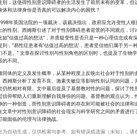
性别，这使得性别意识障碍者的生活发生了前所未有的变革，但
身体和法律身份是否真的可以解决内心的困扰？
1998年英国法院的一项裁决，该裁决指出，政府应允许变性人
上的性别。西姆斯引述了对于性别障碍患者背景的不同观点，讨
比如“估值过高的想法”，并质疑变性是否只是一种心理信念或有
提到，"易性症患者有‘估值过高的想法’，患者坚信他们属于另一
们不是。" 文章在探讨性别与性别角色的区别时，也提及了生物
器的不同。
雄同体的定义及发生概率，从某种程度上反映出社会对于性别的
。西姆斯分析了发育不良、激素失敏症等影响性别认同的问题，
究仍然相对有限。文中最后提及了基督教对性的问题，探讨了性
过信仰帮助人们重新理解自我身份的问题。基督教的观点认为，
神的一种创造，而性别意识障碍者的存在则可能被社会的法律和
在文章中对性别意识障碍的社会现实与科学研究之间的矛盾进行
可能面临的伦理与法律挑战。
息为自动生成，仅供检索与参考。如有错误或遗漏（未知），请