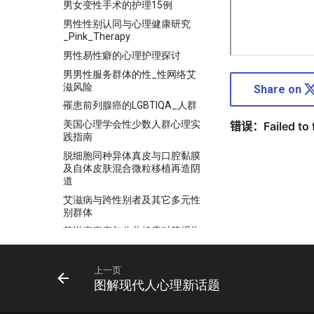
男女变性手术的护理15例
男性性别认同与心理健康研究
_Pink_Therapy
男性易性癖的心理护理探讨
男男性服务群体的性_性网络艾
滋风险
Share on
罹患前列腺癌的LGBTIQA_人群
美国心理学会性少数人群心理实
践指南
脱细胞同种异体真皮与口腔黏膜
及自体皮肤混合微粒移植再造阴
道
艾滋病与跨性别者及其它多元性
别群体
艾滋病疟疾与公共健康对策报告
论中跨性别者医疗保险保障体系
的
上一页
走出性别困境_跨性别_与_性别
图解现代人心理新话题
焦虑_的医疗援助_潘柏林
_Z_Library