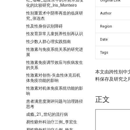
社_省略_适应水平的术前术后变
Original Link
化的比较研究_Iris_Monteiro
性别重置术中阴蒂再造的临床研
Author
究_张连杰
性及性身份识别障碍
Region
性发育异常儿童抚养性别再认识
Date
性少数人群心理实践指南
性激素与免疫系统关系的研究进
Tags
展
性激素免疫调节效应与疾病发生
的关系
本文由跨性别中
性激素对创伤-失血性休克后机
料保存及研究之
体免疫功能的影响
性激素对机体免疫系统功能的影
响
正文
患者满意度测评问题与治理路径
思考
成瘾_21_世纪的流行病
易性癖外科治疗三例_李宏生
易性癖外科治疗八例_杨东