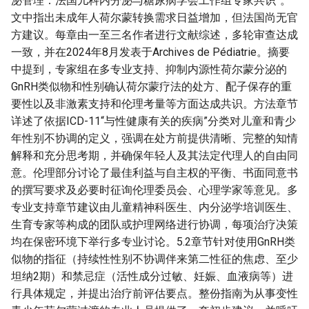
泌管理：法国儿科内分泌与糖尿病学会工作组专家共识”。
文中指出未成年人荷尔蒙转换需求日益增加，但法国尚无官
方建议。每章由一至三名作者进行文献综述，多轮审查达成
一致，并在2024年8月发表于Archives de Pédiatrie。摘要
中提到，专家组在多专业支持、抑制内源性荷尔蒙分泌的
GnRH类似物和性别确认荷尔蒙疗法的处方、配子保存的重
要性以及非激素支持和伦理考量等方面达成共识。方法章节
详述了依据ICD-11“与性健康有关的疾病”分类对儿童和青少
年性别不协调的定义，强调在处方前提供清晰、完整的知情
解释和充分思考期，并确保年轻人及其法定代理人的自由同
意。伦理部分讨论了最佳利益与自主权的平衡、书面同意书
的撰写要求及必要时征询伦理委员会、心理学家等意见。多
专业支持章节建议由儿童精神科医生、内分泌学培训医生、
生育专家等构成的团队或护理网络进行协调，每项治疗决策
均在保密环境下举行多专业讨论。5.2章节针对使用GnRH类
似物的指征（持续性性别不协调伴来第二性征的焦虑、至少
坦纳2期）和禁忌症（活性成分过敏、妊娠、血液病等）进
行具体规定，并提出治疗前评估要点。整份指南为从事变性