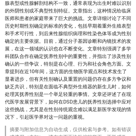
腺表型或性腺解剖结构不一致，通常表现为出生时难以识别
的外阴性别或不典型性别特征。文章指出，这种情况给临床
医师和患者的家庭带来了巨大的挑战。文章详细讨论了不同
历史时期性别确定的标准的变化，包括早期着重外生殖表型
和手术可行性，到后来性腺组织病理和性染色体等成为性别
确定的主要依据。目前，通过分子基因诊断和内镜技术的发
展，在这一领域的认识也在不断变化。文章特别强调了多学
科团队合作在确定抚养性别中的重要性，并指出了涉及性别
确认的一些争议，特别是在心理、行为和社会角色方面。文
章提到在近10年间，这方面的生物医学观点和技术发生了
显著进步，但有关性别确认及重置的问题仍存在多方争议和
缺乏共识，特别是在面临不典型外生殖器的新生儿时，如何
处理其抚养性别是一个举足轻重的事情。文章还评述了在现
代医学发展背景下，如何在DSD患儿的抚养性别选择中应对
这些挑战，尤其是在性别传统观念难以满足新医学发现的情
况下，引起医学界对这一问题的重视。
摘要与附加信息为自动生成，仅供检索与参考。如有错误