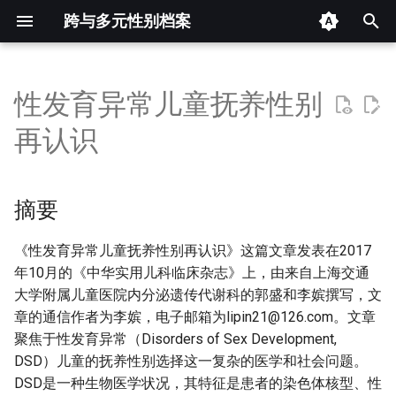
跨与多元性别档案
键
入
性发育异常儿童抚养性别
摘要
以
再认识
开
其他信息
始
摘要
正文
搜
索
《性发育异常儿童抚养性别再认识》这篇文章发表在2017
年10月的《中华实用儿科临床杂志》上，由来自上海交通
大学附属儿童医院内分泌遗传代谢科的郭盛和李嫔撰写，文
章的通信作者为李嫔，电子邮箱为
lipin21@126.com
。文章
聚焦于性发育异常（Disorders of Sex Development,
DSD）儿童的抚养性别选择这一复杂的医学和社会问题。
DSD是一种生物医学状况，其特征是患者的染色体核型、性