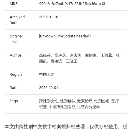
MD5
990c6c8c7adb9ef7d33fb25eb46afb13
Archived
2025-01-18
Date
Original
[Unknown link(update needed)]
Link
Author
高绿芬、高琳芝、谢杏美、谢丽姗、宋羽葳、赖
顺凯、贾艳滨、王晓玉
Region
中国大陆
_Free_Oral_Pre-
Date
2022-12-01
Tags
跨性别女性, 性别确认, 激素治疗, 性别焦虑, 医疗
资源, 中国跨性别医疗, 生殖内分泌学
本文由跨性别中文数字档案馆归档整理，仅供存档使用。版