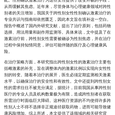
配。性别确认激素治疗为这些女性提供了改变外貌的手段，
从而缓解其焦虑。近年来，尽管身体与心理健康领域对跨性
别者的关注增加，我国关于跨性别女性性别确认激素治疗的
专业共识与指南却依然匮乏，因此本文旨在填补这一空白。
报告中概述了国内外研究文献，提出了治疗原则，包括药物
选择、用法用量和副作用监测等。具体来说，文中提及了在
激素治疗前，跨性别女性需要被确诊为性别焦虑，并在治疗
过程中保持知情同意，评估可能伴随的医疗及心理健康风
险。
在治疗策略方面，本研究指出跨性别女性的激素治疗主要包
括雌激素的补充，旨在调整体内的激素比例以实现向女性性
别的转变。随着本治疗的展开，医生必须定期监测相关激素
水平，以确保治疗的安全性和有效性。文中还提到跨性别女
性的需求往往不被充分满足，据统计，目前我国从事跨性别
医疗的专业人员及机构数量极为有限，造成跨性别者在获取
所需治疗时面临巨大障碍。这种医疗资源的不均使得许多跨
性别人士不得不选择非正规途径获取药物，进而可能导致健
康风险增加。综上所述，本文提供了该领域的相关研究背