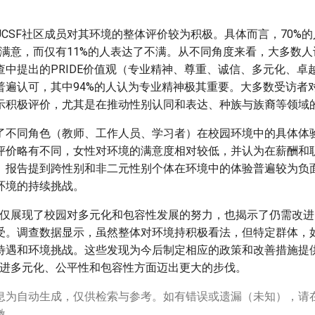
UCSF社区成员对其环境的整体评价较为积极。具体而言，70%
感到满意，而仅有11%的人表达了不满。从不同角度来看，大多数
查中提出的PRIDE价值观（专业精神、尊重、诚信、多元化、卓
普遍认可，其中94%的人认为专业精神极其重要。大多数受访者对
示积极评价，尤其是在推动性别认同和表达、种族与族裔等领域
了不同角色（教师、工作人员、学习者）在校园环境中的具体体
评价略有不同，女性对环境的满意度相对较低，并认为在薪酬和
。报告提到跨性别和非二元性别个体在环境中的体验普遍较为负
环境的持续挑战。
查不仅展现了校园对多元化和包容性发展的努力，也揭示了仍需改
受。调查数据显示，虽然整体对环境持积极看法，但特定群体，
待遇和环境挑战。这些发现为今后制定相应的政策和改善措施提
续促进多元化、公平性和包容性方面迈出更大的步伐。
息为自动生成，仅供检索与参考。如有错误或遗漏（未知），请
激。