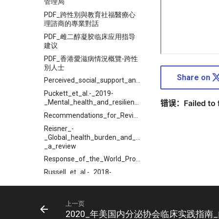
管理局
PDF_跨性別與教育社福醫療心
理諮商的專業對話
PDF_雌二醇凝胶临床应用指导
建议
PDF_香港愛滋病情況概覽-跨性
別人士
Share on
Perceived_social_support_and_its_relationship_with
Puckett_et_al.-_2019-
_Mental_health_and_resilience_in_transgender_indivi
Recommendations_for_Revision_of_the_DSM_Diagnoses_of_Gender_Identity_Disorders_Consensus_Statement_of_the_World_Professional_Association_for
Reisner_-
_Global_health_burden_and_needs_of_transgender_pop
_a_review
Response_of_the_World_Professional_Association_for_Transgender_Health_to_the_Proposed_DSM_5_Criteria_for_Gender_Incongruence
Russell_et_al.-_2018-
_Chosen_Name_Use_Is_Linked_to_Reduced_Depressive_Sy
Sex_Partnership_and_Self-
Efficacy_Influence_Depression_in__Chinese_Transgender_Women
上一页
2020_年美国内分泌协会临床实践指南
Suicidal_ideation_and_attempted_suicide_amongst_Chinese_transgender