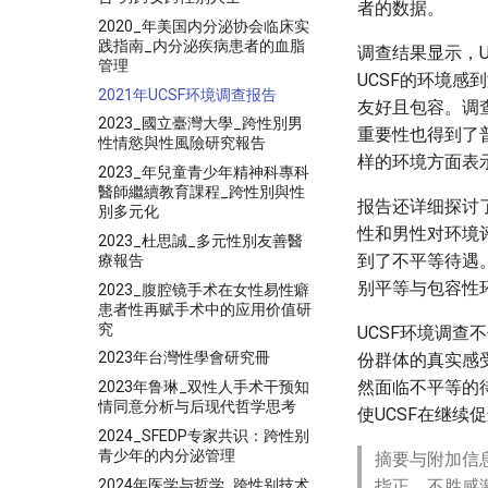
者的数据。
2020_年美国内分泌协会临床实
践指南_内分泌疾病患者的血脂
调查结果显示，
管理
UCSF的环境
2021年UCSF环境调查报告
友好且包容。调
2023_國立臺灣大學_跨性別男
重要性也得到了
性情慾與性風險研究報告
样的环境方面表
2023_年兒童青少年精神科專科
醫師繼續教育課程_跨性別與性
报告还详细探讨
別多元化
性和男性对环境
2023_杜思誠_多元性別友善醫
到了不平等待遇
療報告
别平等与包容性
2023_腹腔镜手术在女性易性癖
患者性再赋手术中的应用价值研
究
UCSF环境调
2023年台灣性學會研究冊
份群体的真实感
然面临不平等的
2023年鲁琳_双性人手术干预知
情同意分析与后现代哲学思考
使UCSF在继
2024_SFEDP专家共识：跨性别
青少年的内分泌管理
摘要与附加信
2024年医学与哲学_跨性别技术
指正，不胜感