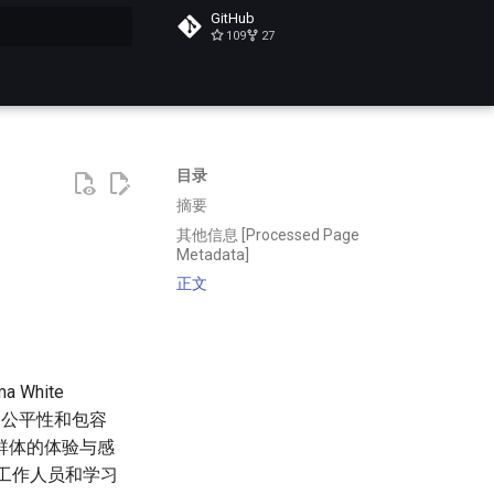
GitHub
109
27
搜索
目录
摘要
其他信息 [Processed Page
Metadata]
正文
White
、公平性和包容
群体的体验与感
、工作人员和学习