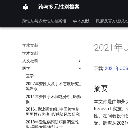
跨与多元性别档案
跨性别与多元性别档案馆
学术文献
政府及官方组织文
2021
学术文献
学术文献
人文社科
下载:
2021年UC
医学
医学
2007年变性人及手术态度研究_
摘要
冯泽永
2014年变性手术问题分析_医师
本文件是由加州大学
报
Research
2016_蔡泳研究组_中国跨性别
男男性行为者HIV感染风险研究
性。在问卷设计
2018年愛滋病預防項目調查報
受。调查从202
告-男跨女跨性別人士