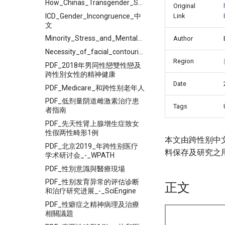
How_Chinas_Transgender_Sex_Workers_Cope_with_Intimate
Original
ICD_Gender_Incongruence_中
Link
文
Minority_Stress_and_Mental_Health_among_Transgender_Persons
Author
Necessity_of_facial_contouring_in_feminization_surgery_for
Region
PDF_2018年男同性戀雙性戀及
跨性別女性的精神健康
Date
PDF_Medicare_和跨性别老年人
PDF_低剂量阴道雌激素治疗患
Tags
者指南
PDF_先天性肾上腺增生症致女
性假两性畸形1例
本文由跨性别中
PDF_北京2019_年跨性别医疗
料保存及研究之
学术研讨会_-_WPATH
PDF_性別意識與醫療現場
PDF_性别发育异常的评估诊断
正文
和治疗研究进展_-_SciEngine
PDF_性癖症之精神病理及治療
相關議題