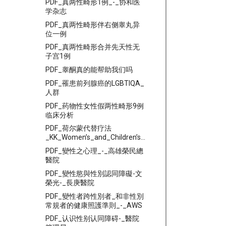
PDF_真两性畸形1例_-_协和医
学杂志
PDF_真两性畸形伴右侧睾丸异
位一例
PDF_真两性畸形合并先天性无
子宫1例
PDF_睾酮真的能帮助我们吗
PDF_罹患前列腺癌的LGBTIQA_
人群
PDF_药物性女性假两性畸形9例
临床分析
PDF_荷尔蒙代替疗法
_KK_Women’s_and_Children’s_Hospital
PDF_變性之心理_-_高雄榮民總
醫院
PDF_變性慾與性別認同障礙-文
榮光-_長庚醫院
PDF_變性者跨性別者_和非性別
常規者的健康照護準則_-_AWS
PDF_认识性别认同障碍-_醫院