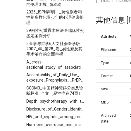
的伦理困境_俞玲玲
2025_ISPN声明：_跨性别者和
性别多样化青少年的心理健康护
其他信息 [Pro
理
39例性别重置术后法医临床性别
鉴定案例分析
Attribute
5医学与哲学6人文社会医学版
2007_年_第28_卷_易性癖及其
Filename
手术治疗的全面审视
A_cross-
Type
sectional_study_of_associations_between_casual_partner,_friend_discrimination,_social_support_and_anxiety_symptoms_among_Chinese_transgender_women
Acceptability_of_Daily_Use_of_Free_Oral_Pre-
Format
exposure_Prophylaxis__PrEP__Among_Transgender_Women_Sex_Workers_in_Shenyang,_China
CCDM3_中国精神障碍分类及诊
Size
断标准_全文（易性症在74页）
Depth_psychotherapy_with_transgender_people
MD5
Disclosure_of_Gender_Identity_among_Transgender_Individuals_to_Healthcare__Professionals_in_China
Archived
HIV_and_syphilis_among_men_who_have_sex_with_men_and_transgender_individuals_in_China
Date
Hormone_overdose_and_misuse_in_Chinese_transgender