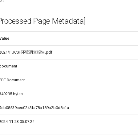
cessed Page Metadata]
Value
2021年UCSF环境调查报告.pdf
document
PDF Document
349295 bytes
4cb08539cec0243fa78b189b2b0d8c1a
2024-11-23 05:07:24