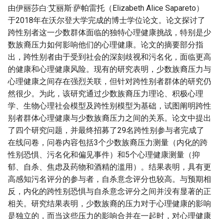
由伊丽莎白·艾丽斯·萨帕雷托（Elizabeth Alice Sapareto）
于2018年在沃尔登大学完成的博士学位论文。论文探讨了
跨性别者这一少数群体面临的独特心理健康挑战，特别是少
数族裔压力如何影响他们的心理健康。论文的摘要部分指
出，跨性别者由于受到社会的深刻歧视和污名化，面临更高
的健康和心理健康风险。现有的研究表明，少数族裔压力与
心理健康之间存在强烈关联，但针对跨性别者群体的研究仍
然很少。为此，该研究通过少数族裔压力理论、积极心理
学、生物心理社会模型及跨性别模型为基础，试图阐明跨性
别者群体心理健康与少数族裔压力之间的关系。论文中提出
了四个研究问题，并最终招募了29名跨性别参与者完成了
在线问卷，问卷内容包括3个少数族裔压力测量（内化的跨
性别恐惧、污名化和偏见事件）和5个心理健康测量（抑
郁、自杀、焦虑及药物和酒精的滥用）。结果表明，具有更
高感知污名评分的参与者，自杀意念评分也较高。与预期相
反，内化的跨性别恐惧与自杀意念评分之间并没有显著的正
相关。研究结果表明，少数族裔的压力对于心理健康的影响
是独立的，而当这些压力的影响合并在一起时，对心理健康