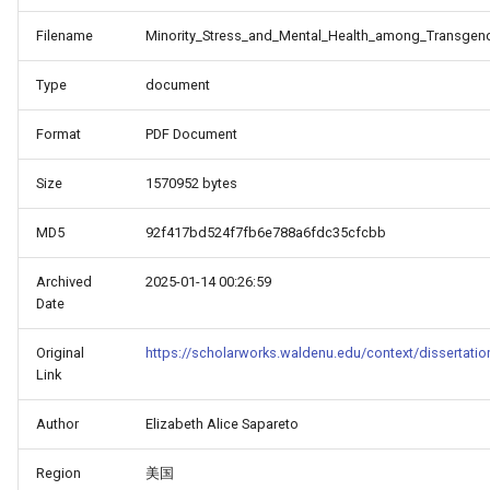
Filename
Minority_Stress_and_Mental_Health_among_Transgen
Type
document
Format
PDF Document
Size
1570952 bytes
MD5
92f417bd524f7fb6e788a6fdc35cfcbb
Archived
2025-01-14 00:26:59
_Free_Oral_Pre-
Date
Original
https://scholarworks.waldenu.edu/context/dissertat
Link
Author
Elizabeth Alice Sapareto
Region
美国