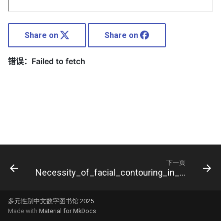
Share on
Share on
下一页
Necessity_of_facial_contouring_in_feminization_surgery_for
多元性别中文数字图书馆 2025
Made with
Material for MkDocs