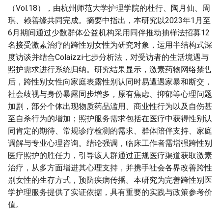
（Vol.18），由杭州师范大学护理学院的杜行、陶月仙、周
琪、赖善缘共同完成。摘要中指出，本研究以2023年1月至
6月期间通过少数群体公益机构采用同伴推动抽样法招募12
名接受激素治疗的跨性别女性为研究对象，运用半结构式深
度访谈并结合Colaizzi七步分析法，对受访者的生活境遇与
照护需求进行系统归纳。研究结果显示，激素药物网络禁售
后，跨性别女性向家庭表露性别认同时易遭遇家暴和断交，
社会歧视与身份暴露同步增多，原有焦虑、抑郁等心理问题
加剧，部分个体出现物质药品滥用、商业性行为以及自伤甚
至自杀行为的增加；照护服务需求包括在医疗中获得性别认
同肯定的期待、常规诊疗检测的需求、群体陪伴支持、家庭
调解与专业心理咨询。结论强调，临床工作者需增强跨性别
医疗照护的胜任力，引导该人群通过正规医疗渠道获取激素
治疗，从多方面增进其心理支持，并携手社会各界改善跨性
别女性的生存方式，预防疾病传播。本研究为完善跨性别医
学护理服务提供了实证依据，具有重要的实践与政策参考价
值。