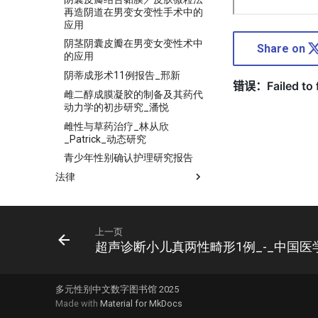
再造阴道在男变女变性手术中的
应用
阴茎阴囊皮瓣在男变女变性术中
Share on
的应用
阴蒂成形术11例报告_邢新
雌二醇成膜凝胶的制备及其药代
动力学的初步研究_潘悦
雌性与草药治疗_林从欣
_Patrick_动态研究
青少年性别确认护理研究报告
法律
上一页
超声诊断小儿真两性畸形1例_-_中国医
多元性别中文数字图书馆 2025
Made with
Material for MkDocs