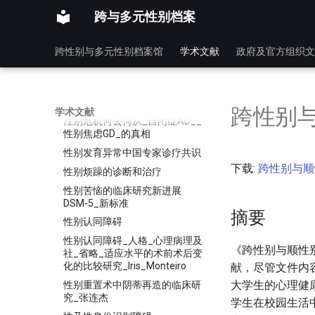
循证医学与性医学研究探讨
跨与多元性别档案
心理实践指南_跨性别与性别多
元
跨性别与多元性别档案馆
学术文献
政府及官方组织文
急性氯化钡中毒致恶性心律失
常、反复心脏骤停一例
性别不一致去精神病化的思考
性别不一致者的内分泌管理
跨性别
学术文献
性别危机何去何从_自闭症AD__
性别焦虑GD_的真相
性别发育异常中国专家诊疗共识
下载:
跨性别与顺
性别烦躁的诊断和治疗
性别苦恼的临床研究新进展
DSM-5_新标准
摘要
性别认同障碍
性别认同障碍_人格_心理病理及
《跨性别与顺性
社_省略_适应水平的术前术后变
化的比较研究_Iris_Monteiro
献，尽管文件内
大学生的心理健
性别重置术中阴蒂再造的临床研
究_张连杰
学生在校园生活