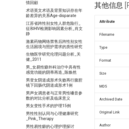
情回顧
其他信息 [Pro
术语英文术语及背景知识存在年
龄差异的关系Age-disparate
Attribute
江苏省跨性别女性人群危险行_
征和HIV检测影响因素分析_肖文
静
Filename
激素药物网络禁售后跨性别女性
生活困境与照护需求的质性研究
Type
生物医学研究伦理问题分析_关
健_2011
Format
男_女易性癖外科治疗中具有性
感觉功能的阴蒂再造_陈焕然
Size
男变女阴道成形术失败再行腹腔
镜下回肠代阴道成形术1例
MD5
男声女调患者与正常男性嗓音参
数的对比分析及临床意义
Archived Date
男女变性手术的护理15例
Original Link
男性性别认同与心理健康研究
_Pink_Therapy
Author
男性易性癖的心理护理探讨