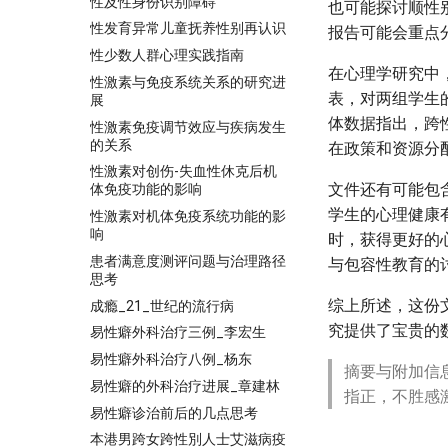
性及性身份识别障碍
也可能探讨顺性
性发育异常儿童抚养性别再认识
报告可能会重点
性少数人群心理实践指南
在心理学研究中
性激素与免疫系统关系的研究进
表，对两组学生
展
体数据指出，跨
性激素免疫调节效应与疾病发生
的关系
在政策和资源分
性激素对创伤-失血性休克后机
文件还有可能包
体免疫功能的影响
学生的心理健康
性激素对机体免疫系统功能的影
响
时，获得更好的
患者满意度测评问题与治理路径
与包容性教育的
思考
综上所述，这份
成瘾_21_世纪的流行病
究提供了宝贵的
易性癖外科治疗三例_李宏生
易性癖外科治疗八例_杨东
摘要与附加信
易性癖的外科治疗进展_章建林
指正，不胜感
易性癖诊治前后的几点思考
本港男跨女跨性別人士艾滋病疫