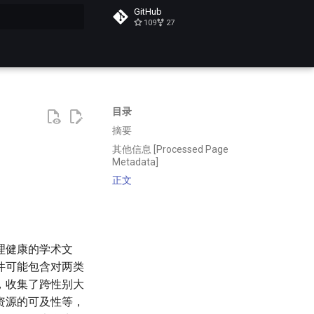
GitHub
109
27
搜索
目录
摘要
其他信息 [Processed Page
Metadata]
正文
理健康的学术文
件可能包含对两类
，收集了跨性别大
资源的可及性等，