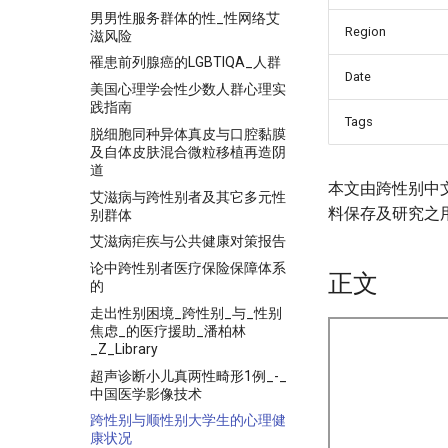
男男性服务群体的性_性网络艾
Region
滋风险
罹患前列腺癌的LGBTIQA_人群
Date
美国心理学会性少数人群心理实
践指南
Tags
脱细胞同种异体真皮与口腔黏膜
及自体皮肤混合微粒移植再造阴
道
本文由跨性别中
艾滋病与跨性别者及其它多元性
料保存及研究之
别群体
艾滋病疟疾与公共健康对策报告
论中跨性别者医疗保险保障体系
正文
的
走出性别困境_跨性别_与_性别
焦虑_的医疗援助_潘柏林
_Z_Library
超声诊断小儿真两性畸形1例_-_
中国医学影像技术
跨性别与顺性别大学生的心理健
康状况