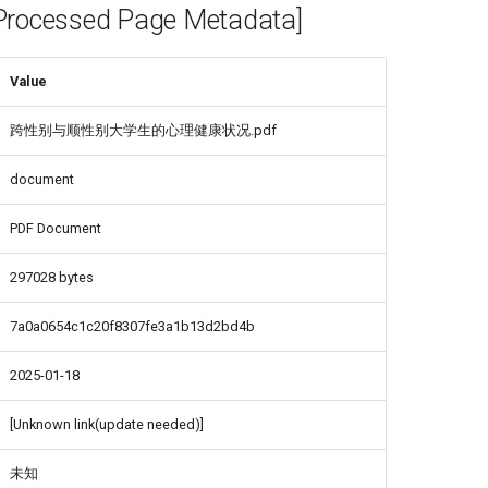
cessed Page Metadata]
Value
跨性别与顺性别大学生的心理健康状况.pdf
document
PDF Document
297028 bytes
7a0a0654c1c20f8307fe3a1b13d2bd4b
2025-01-18
[Unknown link(update needed)]
未知