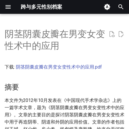
跨与多元性别档案
键
入
阴茎阴囊皮瓣在男变女变
摘要
以
性术中的应用
开
其他信息 [Processed Page
Metadata]
始
下载:
阴茎阴囊皮瓣在男变女变性术中的应用.pdf
搜
正文
索
摘要
本文件为2012年10月发表在《中国现代手术学杂志》上的
一篇学术文章，题为《阴茎阴囊皮瓣在男变女变性术中的应
用》。文章的主要目的是探讨阴茎阴囊皮瓣在男变女变性术
中用于再造阴蒂、阴道和外阴的应用价值。文章的作者包括