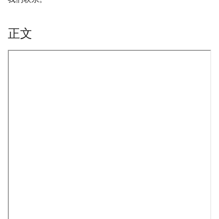
正文
_Free_Oral_Pre-