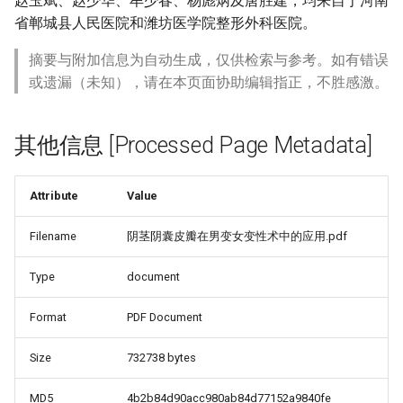
赵玉斌、赵少华、牟少春、杨彪炳及唐胜建，均来自于河南
省郸城县人民医院和潍坊医学院整形外科医院。
摘要与附加信息为自动生成，仅供检索与参考。如有错误
或遗漏（未知），请在本页面协助编辑指正，不胜感激。
其他信息 [Processed Page Metadata]
Attribute
Value
Filename
阴茎阴囊皮瓣在男变女变性术中的应用.pdf
Type
document
Format
PDF Document
Size
732738 bytes
MD5
4b2b84d90acc980ab84d77152a9840fe