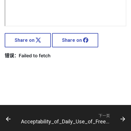
Share on
Share on
下一页
Acceptability_of_Daily_Use_of_Free_Oral_Pre-exposure_Prophylaxis__PrEP__Among_Transgender_Women_Sex_Workers_in_Shenyang,_China