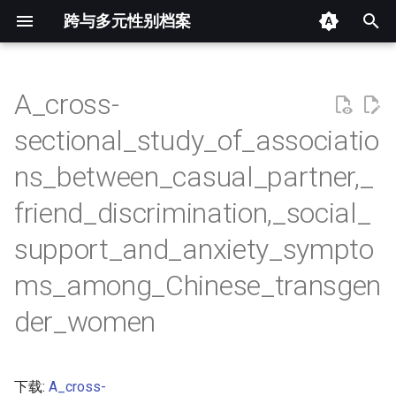
跨与多元性别档案
键
入
A_cross-
摘要
以
sectional_study_of_associatio
开
其他信息 [Processed Page
ns_between_casual_partner,_
Metadata]
始
friend_discrimination,_social_
搜
正文
support_and_anxiety_sympto
索
ms_among_Chinese_transgen
der_women
下载:
A_cross-