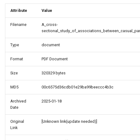
Attribute
Value
Filename
A_cross-
sectional_study_of_associations_between_casual_pa
Type
document
Format
PDF Document
Size
320329 bytes
_Free_Oral_Pre-
MD5
00c6575d36cdb01e29ba99beeccc4b3c
Archived
2025-01-18
Date
Original
[Unknown link(update needed)]
Link