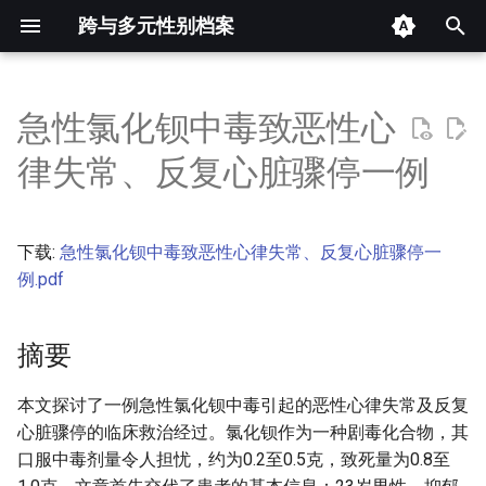
跨与多元性别档案
键
入
急性氯化钡中毒致恶性心
摘要
以
律失常、反复心脏骤停一例
开
其他信息 [Processed Page
Metadata]
始
下载:
急性氯化钡中毒致恶性心律失常、反复心脏骤停一
搜
正文
例.pdf
索
摘要
本文探讨了一例急性氯化钡中毒引起的恶性心律失常及反复
心脏骤停的临床救治经过。氯化钡作为一种剧毒化合物，其
口服中毒剂量令人担忧，约为0.2至0.5克，致死量为0.8至