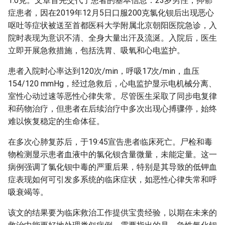
1.0克。文章首先交代了患者的基本信息：23岁男性，抑郁
症患者，因在2019年12月5日口服200克氯化钡后出现恶心
呕吐等症状被送至首都医科大学附属北京朝阳医院急诊，入
院时表现为意识不清、全身大量出汗及流涎。入院后，医生
立即开展急救措施，包括洗胃、吸氧和心电监护。
患者入院时心率达到120次/min，呼吸17次/min，血压
154/120 mmHg，经过急救后，心电监护显示电机械分离、
室性心动过速等恶性心律失常。尽管医生采取了同步电复律
和药物治疗，但患者在后续治疗中多次出现心搏骤停，始终
难以恢复稳定的生命体征。
在多次心肺复苏后，于19:45宣告患者临床死亡。尸检和毒
物检测显示患者血液中的氯化钡含量微量，未能定量。这一
病例强调了氯化钡中毒的严重后果，特别是其导致的低钾血
症表现如何可引发多系统的临床症状，如恶性心律失常和呼
吸衰竭等。
该文的结果要为临床救治工作提供宝贵经验，以期在未来的