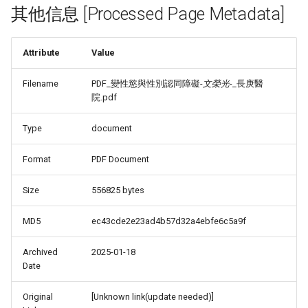
其他信息 [Processed Page Metadata]
Attribute
Value
Filename
PDF_變性慾與性別認同障礙-
文榮光
-_長庚醫
院.pdf
Type
document
Format
PDF Document
Size
556825 bytes
MD5
ec43cde2e23ad4b57d32a4ebfe6c5a9f
Archived
2025-01-18
Date
Original
[Unknown link(update needed)]