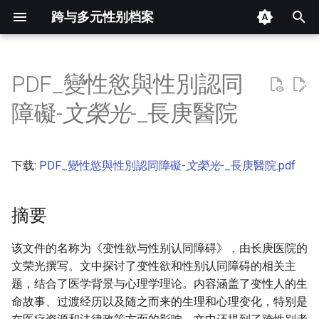
跨与多元性别档案
键
入
PDF_變性慾與性別認同
摘要
以
障礙-
文榮光
-_長庚醫院
开
其他信息 [Processed Page
Metadata]
始
下载:
PDF_變性慾與性別認同障礙-
文榮光
-_長庚醫院.pdf
搜
正文
索
摘要
该文件的名称为《变性欲与性别认同障碍》，由长庚医院的
文荣光撰写。文中探讨了变性欲和性别认同障碍的相关主
题，结合了医学背景与心理学理论。内容涵盖了变性人的生
命故事、过渡经历以及随之而来的生理和心理变化，特别是