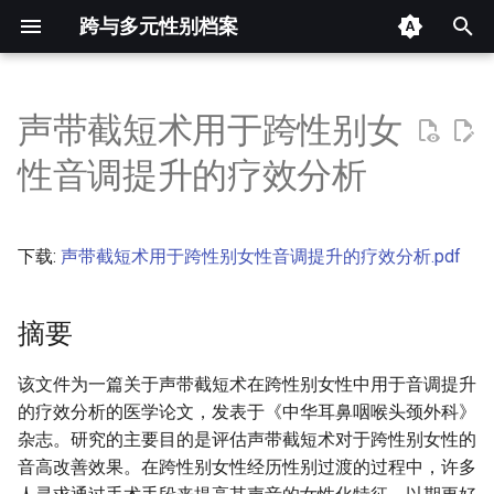
跨与多元性别档案
键
入
声带截短术用于跨性别女
摘要
以
性音调提升的疗效分析
开
其他信息 [Processed Page
Metadata]
始
下载:
声带截短术用于跨性别女性音调提升的疗效分析.pdf
搜
正文
索
摘要
该文件为一篇关于声带截短术在跨性别女性中用于音调提升
的疗效分析的医学论文，发表于《中华耳鼻咽喉头颈外科》
杂志。研究的主要目的是评估声带截短术对于跨性别女性的
音高改善效果。在跨性别女性经历性别过渡的过程中，许多