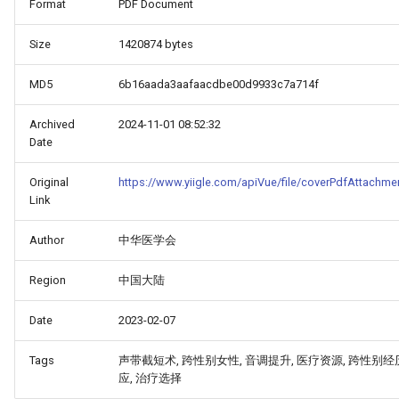
Format
PDF Document
Size
1420874 bytes
MD5
6b16aada3aafaacdbe00d9933c7a714f
Archived
2024-11-01 08:52:32
Date
Original
https://www.yiigle.com/apiVue/file/coverPdfAttachme
Link
Author
中华医学会
_Free_Oral_Pre-
Region
中国大陆
Date
2023-02-07
Tags
声带截短术, 跨性别女性, 音调提升, 医疗资源, 跨性别经
应, 治疗选择