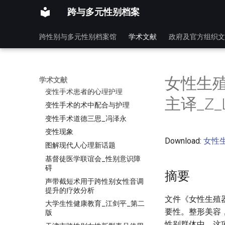
医学教育中的跨性别健康政策与
实践研究-汤米·哈纳
跨与多元性别档案
医护患对优质护理服务工作评价
的调查研究
跨性别与多元性别档案馆
学术文献
政府及官方组织文
医生与跨性别患者沟通的十个建
议
变性人健康照护标准_WPATH_
女性生殖
第七版
学术文献
变性手术患者的心理护理
主译_Z_L
变性手术的术中配合与护理
变性手术道德三思_冯泽永
变性现象
Download:
女性生
图解现代人心理新话题
基督徒医学联谊会_性别意识障
碍
摘要
声带截短术用于跨性别女性音调
提升的疗效分析
文件《女性生殖
大学生性健康教育_江剑平_第二
要性。整形美容
版
性别群体中。这