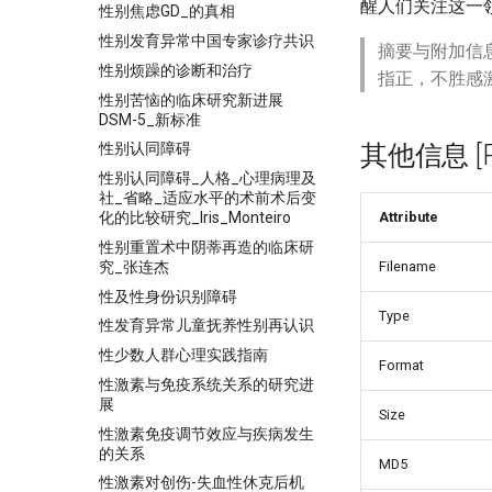
醒人们关注这一
性别焦虑GD_的真相
性别发育异常中国专家诊疗共识
摘要与附加信
性别烦躁的诊断和治疗
指正，不胜感
性别苦恼的临床研究新进展
DSM-5_新标准
其他信息 [Pro
性别认同障碍
性别认同障碍_人格_心理病理及
社_省略_适应水平的术前术后变
化的比较研究_Iris_Monteiro
Attribute
性别重置术中阴蒂再造的临床研
究_张连杰
Filename
性及性身份识别障碍
Type
性发育异常儿童抚养性别再认识
性少数人群心理实践指南
Format
性激素与免疫系统关系的研究进
展
Size
性激素免疫调节效应与疾病发生
的关系
MD5
性激素对创伤-失血性休克后机