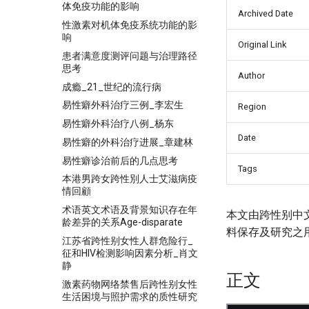
体免疫功能的影响
Archived Date
性激素对机体免疫系统功能的影
响
Original Link
患者满意度测评问题与治理路径
思考
Author
成瘾_21_世纪的流行病
易性癖外科治疗三例_李宏生
Region
易性癖外科治疗八例_杨东
Date
易性癖的外科治疗进展_章建林
易性癖诊治前后的几点思考
Tags
本港男跨女跨性別人士艾滋病疫
情回顧
术语英文术语及背景知识存在年
本文由跨性别中
龄差异的关系Age-disparate
料保存及研究之
江苏省跨性别女性人群危险行_
征和HIV检测影响因素分析_肖文
静
正文
激素药物网络禁售后跨性别女性
生活困境与照护需求的质性研究