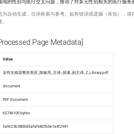
领域的性别与医疗交叉问题，推动了对多元性别相关的医疗服务
息为自动生成，仅供检索与参考。如有错误或遗漏（未知），请
激。
cessed Page Metadata]
Value
女性生殖器整形美容_陈敏亮_主译_徐潇_副主译_Z_Library.pdf
document
PDF Document
62746100 bytes
3a9c25b5800d3afafe82fb0e7a4f2941