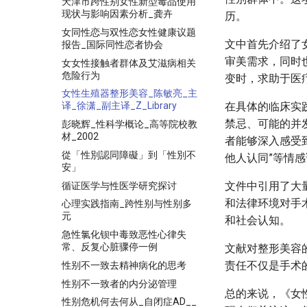
天津市跨性别女性新型毒品使用
现状与影响因素分析_龚卉
历。
女同性恋与双性恋女性健康议题
文中首先介绍了
报告_国际同性恋者协会
审美需求，同时
女女性接触者群体及艾滋病相关
危险行为
变时，求助于医
女性生殖器整形美容_陈敏亮_主
在具体的临床实
译_徐潇_副主译_Z_Library
禁忌、可能的并
彭晓辉_性科学概论_高等院校教
材_2002
者能够深入感受
從「性別認同障礙」到「性別不
他人认同”等情
安」
文件中引用了大
循证医学与性医学研究探讨
和法律环境对手
心理实践指南_跨性别与性别多
元
和社会认知。
急性氯化钡中毒致恶性心律失
常、反复心脏骤停一例
文献对整形美容
责任不仅是手术
性别不一致去精神病化的思考
性别不一致者的内分泌管理
总的来说，《女
性别危机何去何从_自闭症AD__