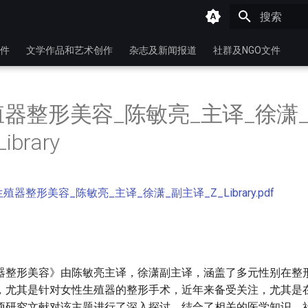
键入以开始
件
文学作品和艺术创作
杂志及新闻报道
社群及NGO文件
器整形美容_陈敏亮_主译_徐潇
ibrary
殖器整形美容_陈敏亮_主译_徐潇_副主译_Z_Library.pdf
器整形美容》由陈敏亮主译，徐潇副主译，涵盖了多元性别在整
，尤其是针对女性生殖器的整形手术，近年来备受关注，尤其是
项研究文献对该主题进行了深入探讨，结合了相关的医学知识、