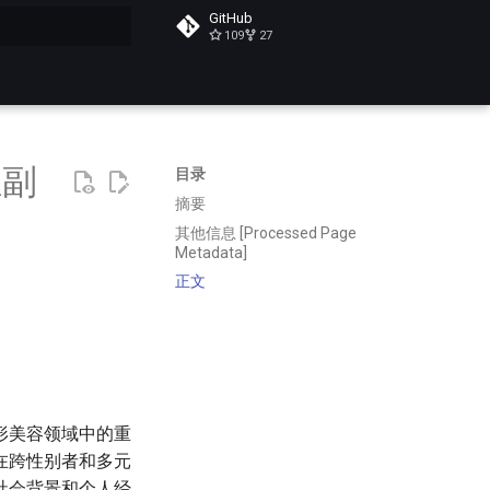
GitHub
109
27
搜索
_副
目录
摘要
其他信息 [Processed Page
Metadata]
正文
形美容领域中的重
在跨性别者和多元
社会背景和个人经