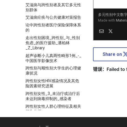
艾滋病与跨性别者及其它多元性
别群体
艾滋病疟疾与公共健康对策报告
论中跨性别者医疗保险保障体系
的
走出性别困境_跨性别_与_性别
焦虑_的医疗援助_潘柏林
_Z_Library
Share on
超声诊断小儿真两性畸形1例_-_
中国医学影像技术
跨性别与顺性别大学生的心理健
康状况
跨性别女性HIV感染情况及其危
险因素研究进展
跨性别女性_3_未治疗或治疗后
未达到病毒抑制的_感染者
跨性别女性人群心理特征及相关
行为分析
跨性别女性嗓音问卷简体中文版
信度和效度评价