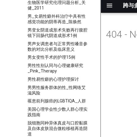
生物医学研究伦理问题分析_关
健_2011
男_女易性癖外科治疗中具有性
感觉功能的阴蒂再造_陈焕然
男变女阴道成形术失败再行腹腔
镜下回肠代阴道成形术1例
男声女调患者与正常男性嗓音参
数的对比分析及临床意义
男女变性手术的护理15例
男性性别认同与心理健康研究
_Pink_Therapy
男性易性癖的心理护理探讨
男男性服务群体的性_性网络艾
滋风险
罹患前列腺癌的LGBTIQA_人群
美国心理学会性少数人群心理实
践指南
脱细胞同种异体真皮与口腔黏膜
及自体皮肤混合微粒移植再造阴
道