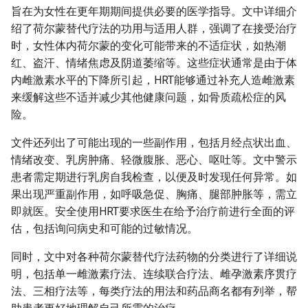
旨在为女性在更年期期间提供必要的医学指导。文中详细介
绍了荷尔蒙替代疗法的功用与适用人群，强调了在接受治疗
时，女性体内荷尔蒙的变化可能带来的不适症状，如热潮
红、盗汗、情绪焦虑及阴道萎缩等。这些症状通常是由于体
内雌激素水平的下降所引起，HRT能够通过补充人造雌激素
来缓解这些不适并减少其他健康问题，如骨质疏松症的风
险。
文件还列出了可能出现的一些副作用，包括月经点状出血、
情绪改变、乳房肿痛、轻微腹胀、恶心、呕吐等。文中警示
患者需定期进行乳房自我检查，以便及时发现任何异常。如
果出现严重副作用，如呼吸急促、胸痛、腿部肿胀等，需立
即就医。安全使用HRT要求医生在给予治疗前进行全面的评
估，包括询问病史和可能的过敏情况。
同时，文中对各种荷尔蒙替代疗法药物的分类进行了详细说
明，包括单一雌激素疗法、连续联合疗法、雌孕激素序贯疗
法、三相疗法等，每类疗法的用法和药品商名都有列举，帮