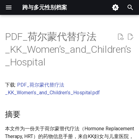
跨与多元性别档案
键
入
PDF_荷尔蒙代替疗法
摘要
以
_KK_Women’s_and_Children’s
开
其他信息 [Processed Page
_Hospital
Metadata]
始
搜
正文
下载:
PDF_荷尔蒙代替疗法
索
_KK_Women’s_and_Children’s_Hospital.pdf
摘要
本文件为一份关于荷尔蒙替代疗法（Hormone Replacement
Therapy, HRT）的药物信息手册，来自KK妇女与儿童医院，