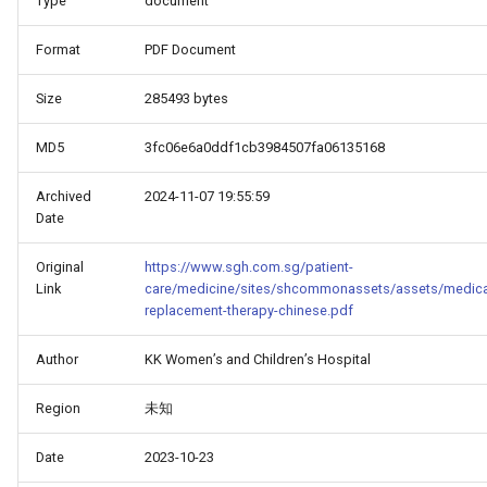
Type
document
Format
PDF Document
Size
285493 bytes
MD5
3fc06e6a0ddf1cb3984507fa06135168
Archived
2024-11-07 19:55:59
Date
Original
https://www.sgh.com.sg/patient-
Link
care/medicine/sites/shcommonassets/assets/medic
_Free_Oral_Pre-
replacement-therapy-chinese.pdf
Author
KK Women’s and Children’s Hospital
Region
未知
Date
2023-10-23