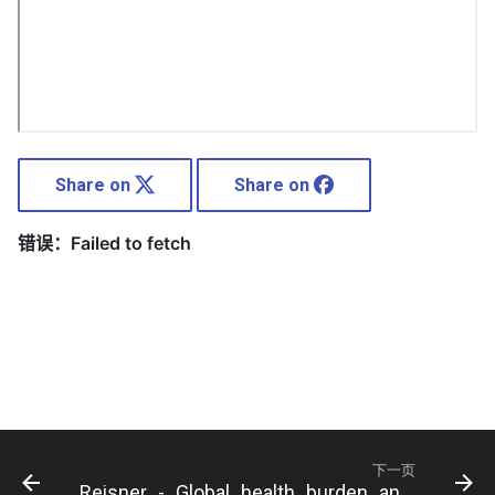
Share on
Share on
下一页
Reisner_-_Global_health_burden_and_needs_of_transgender_populations-_a_review