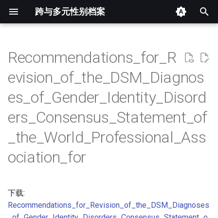
跨与多元性别档案
键
入
Recommendations_for_R
摘要
以
evision_of_the_DSM_Diagnos
开
其他信息 [Processed Page
es_of_Gender_Identity_Disord
Metadata]
始
ers_Consensus_Statement_of
搜
正文
_the_World_Professional_Ass
索
ociation_for
下载:
Recommendations_for_Revision_of_the_DSM_Diagnoses
_of_Gender_Identity_Disorders_Consensus_Statement_o