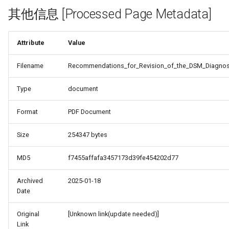
其他信息 [Processed Page Metadata]
Attribute
Value
Filename
Recommendations_for_Revision_of_the_DSM_Diagnose
Type
document
Format
PDF Document
Size
254347 bytes
MD5
f7455affafa3457173d39fe454202d77
Archived
2025-01-18
Date
Original
[Unknown link(update needed)]
Link