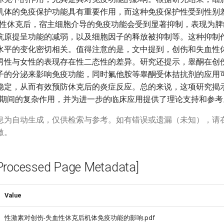
机体的免疫保护功能具有重要作用，而这种免疫保护性受到性别
血性休克后，宿主细胞介导的免疫功能会受到显著抑制，表现为脾
抗原提呈功能的减弱，以及细胞因子的释放被抑制等。这种抑制
水平的变化密切相关。值得注意的是，文中提到，创伤和失血性
男性与女性的表现存在性二态性的差异。研究还提示，睾酮在创
子的分泌来影响免疫功能，同时氟他胺等睾酮受体拮抗剂的应用
稳定，从而有效预防休克后的炎症反应。总的来说，这项研究揭
克期间的复杂作用，并为进一步的临床应用提供了理论支持和参考
息为自动生成，仅供检索与参考。如有错误或遗漏（未知），请
激。
cessed Page Metadata]
Value
性激素对创伤-失血性休克后机体免疫功能的影响.pdf