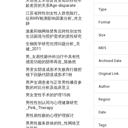
术语英文术语及背景知识存在年
龄差异的关系Age-disparate
Type
江苏省跨性别女性人群危险行_
征和HIV检测影响因素分析_肖文
Format
静
激素药物网络禁售后跨性别女性
Size
生活困境与照护需求的质性研究
生物医学研究伦理问题分析_关
MD5
健_2011
男_女易性癖外科治疗中具有性
Archived Date
感觉功能的阴蒂再造_陈焕然
男变女阴道成形术失败再行腹腔
Original Link
镜下回肠代阴道成形术1例
男声女调患者与正常男性嗓音参
Author
数的对比分析及临床意义
男女变性手术的护理15例
Region
男性性别认同与心理健康研究
_Pink_Therapy
Date
男性易性癖的心理护理探讨
男男性服务群体的性_性网络艾
Tags