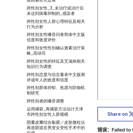
险因素研究进展
跨性别女性_3_未治疗或治疗后
未达到病毒抑制的_感染者
跨性别女性人群心理特征及相关
行为分析
跨性别女性嗓音问卷简体中文版
信度和效度评价
跨性别女性性别确认激素治疗策
略_高绿芬
跨性别女性的特征及艾滋病相关
知识行为调查
跨性别态度与信念量表中文版测
评成年人的效度和信度
跨性别群体抑郁、焦虑与防御机
制研究
跨性别者的嗓音调整
运用捕获_再捕获方法估计天津
Share on
市跨性别女性人群规模
阴囊皮瓣结合黏膜／皮肤微粒法
再造阴道在男变女变性手术中的
应用