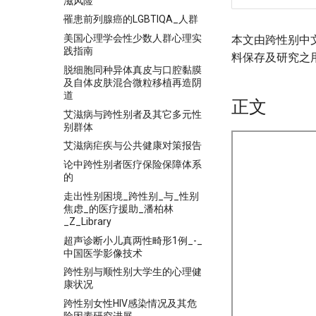
滋风险
罹患前列腺癌的LGBTIQA_人群
美国心理学会性少数人群心理实
本文由跨性别中
践指南
料保存及研究之
脱细胞同种异体真皮与口腔黏膜
及自体皮肤混合微粒移植再造阴
道
正文
艾滋病与跨性别者及其它多元性
别群体
艾滋病疟疾与公共健康对策报告
论中跨性别者医疗保险保障体系
的
走出性别困境_跨性别_与_性别
焦虑_的医疗援助_潘柏林
_Z_Library
超声诊断小儿真两性畸形1例_-_
中国医学影像技术
跨性别与顺性别大学生的心理健
康状况
跨性别女性HIV感染情况及其危