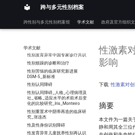
元
跨与多元性别档案
急性氯化钡中毒致恶性心律失
常、反复心脏骤停一例
跨性别与多元性别档案馆
学术文献
政府及官方组织文
性别不一致去精神病化的思考
性别不一致者的内分泌管理
性别危机何去何从_自闭症AD__
性激素
性别焦虑GD_的真相
学术文献
性别发育异常中国专家诊疗共识
影响
性别烦躁的诊断和治疗
性别苦恼的临床研究新进展
DSM-5_新标准
下载:
性激素对创
性别认同障碍
性别认同障碍_人格_心理病理及
社_省略_适应水平的术前术后变
化的比较研究_Iris_Monteiro
摘要
性别重置术中阴蒂再造的临床研
究_张连杰
本文件为一篇关
性及性身份识别障碍
静和周其全三位作
性发育异常儿童抚养性别再认识
在创伤和失血性