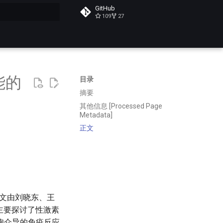
GitHub
109
27
搜索
能的
目录
摘要
其他信息 [Processed Page
Metadata]
正文
文由刘晓东、王
主要探讨了性激素
胞介导的免疫反应