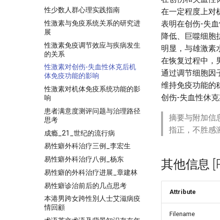
性少数人群心理实践指南
在一定程度上对
性激素与免疫系统关系的研究进
表明在创伤-失
展
降低、巨噬细胞
性激素免疫调节效应与疾病发生
明显，与雄激素
的关系
在恢复过程中，
性激素对创伤-失血性休克后机
通过调节细胞因
体免疫功能的影响
维持免疫功能的
性激素对机体免疫系统功能的影
创伤-失血性休
响
患者满意度测评问题与治理路径
摘要与附加信
思考
指正，不胜感
成瘾_21_世纪的流行病
易性癖外科治疗三例_李宏生
易性癖外科治疗八例_杨东
其他信息 [Pro
易性癖的外科治疗进展_章建林
易性癖诊治前后的几点思考
Attribute
本港男跨女跨性別人士艾滋病疫
情回顧
Filename