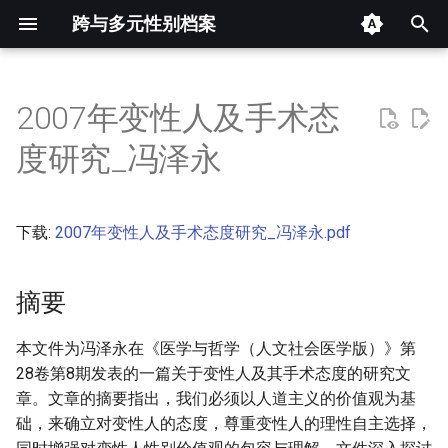
跨与多元性别档案
键
入
2007年变性人及手术态
摘要
以
度研究_冯泽永
开
其他信息 [Processed Page
Metadata]
始
下载:
2007年变性人及手术态度研究_冯泽永.pdf
搜
正文
索
摘要
本文件为冯泽永在《医学与哲学（人文社会医学版）》第
28卷第8期发表的一篇关于变性人及其手术态度的研究文
章。文章的摘要指出，我们必须以人道主义的价值观为基
础，来确立对变性人的态度，尊重变性人的理性自主选择，