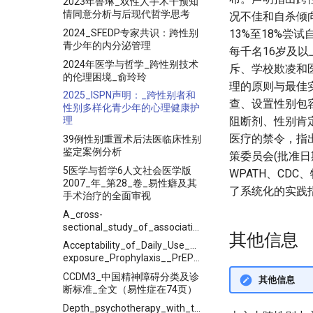
2023年鲁琳_双性人手术干预知
情同意分析与后现代哲学思考
况不佳和自杀倾向
2024_SFEDP专家共识：跨性别
13%至18%
青少年的内分泌管理
每千名16岁及以上
2024年医学与哲学_跨性别技术
斥、学校欺凌和
的伦理困境_俞玲玲
理的原则与最佳
2025_ISPN声明：_跨性别者和
查、设置性别包
性别多样化青少年的心理健康护
阻断剂、性别肯
理
医疗的禁令，指出
39例性别重置术后法医临床性别
鉴定案例分析
策委员会(批准日期
5医学与哲学6人文社会医学版
WPATH、C
2007_年_第28_卷_易性癖及其
了系统化的实践
手术治疗的全面审视
A_cross-
sectional_study_of_associations_between_casual_partner,_friend_discrimination,_social_support_and_anxiety_symptoms_among_Chinese_transgender_women
其他信息
Acceptability_of_Daily_Use_of_Free_Oral_Pre-
exposure_Prophylaxis__PrEP__Among_Transgender_Women_Sex_Workers_in_Shenyang,_China
CCDM3_中国精神障碍分类及诊
其他信息
断标准_全文（易性症在74页）
Depth_psychotherapy_with_transgender_people