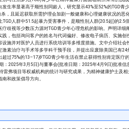
发生率显著高于顺性别同龄人，研究显示43%至52%的TGD青
尝试自杀，且延迟获取所需护理会加剧一般健康和心理健康状况的恶
TGD人群中51.5起暴力受害事件，是顺性别人群(20.5起)的2.
医疗歧视等少数压力源对TGD青少年心理危机的影响。声明详细
实践，包括询问客户的姓名与代词偏好、修改电子病历、实施创
容设施并对医护人员进行系统培训等多维度措施。文中介绍社会
定激素治疗与手术等多学科干预手段，并提出应废除美国已有24
超过75%的13–17岁TGD青少年生活在禁止获得性别肯定医疗
：2025年3月5日)与董事会(批准日期：2025年4月9日)批准
DC、特雷弗项目等权威机构的统计与研究成果，为精神健康护士及
指南和政策倡导方向。