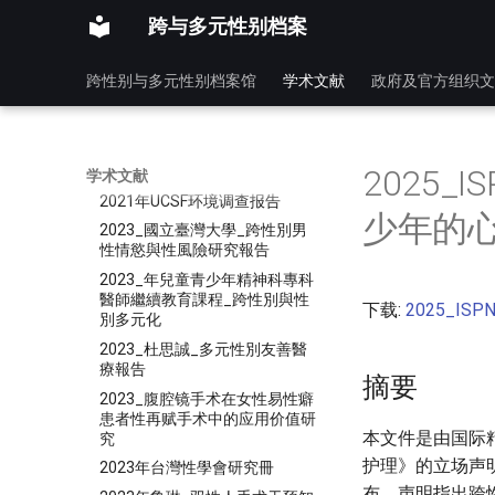
报
跨与多元性别档案
2016_蔡泳研究组_中国跨性别
男男性行为者HIV感染风险研究
跨性别与多元性别档案馆
学术文献
政府及官方组织文
2018年愛滋病預防項目調查報
告-男跨女跨性別人士
2020_年美国内分泌协会临床实
践指南_内分泌疾病患者的血脂
管理
2025
学术文献
2021年UCSF环境调查报告
少年的
2023_國立臺灣大學_跨性別男
性情慾與性風險研究報告
2023_年兒童青少年精神科專科
醫師繼續教育課程_跨性別與性
下载:
2025_I
別多元化
2023_杜思誠_多元性別友善醫
療報告
摘要
2023_腹腔镜手术在女性易性癖
患者性再赋手术中的应用价值研
本文件是由国际精
究
护理》的立场声明
2023年台灣性學會研究冊
布。声明指出跨