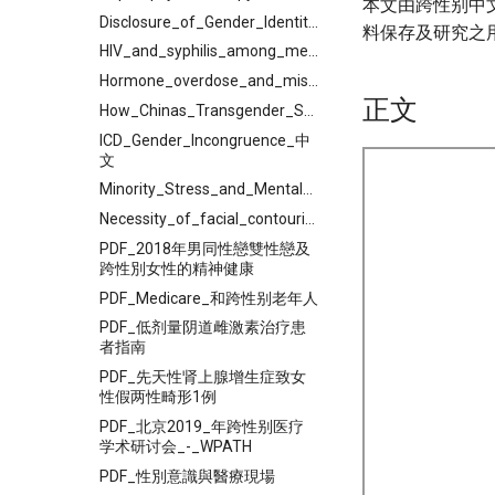
本文由跨性别中
Disclosure_of_Gender_Identity_among_Transgender_Individuals_to_Healthcare__Professionals_in_China
料保存及研究之
HIV_and_syphilis_among_men_who_have_sex_with_men_and_transgender_individuals_in_China
Hormone_overdose_and_misuse_in_Chinese_transgender
正文
How_Chinas_Transgender_Sex_Workers_Cope_with_Intimate
ICD_Gender_Incongruence_中
文
Minority_Stress_and_Mental_Health_among_Transgender_Persons
Necessity_of_facial_contouring_in_feminization_surgery_for
PDF_2018年男同性戀雙性戀及
跨性別女性的精神健康
PDF_Medicare_和跨性别老年人
PDF_低剂量阴道雌激素治疗患
者指南
PDF_先天性肾上腺增生症致女
性假两性畸形1例
PDF_北京2019_年跨性别医疗
学术研讨会_-_WPATH
PDF_性別意識與醫療現場