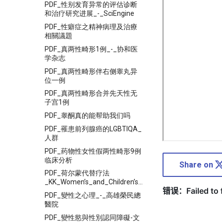
PDF_性别发育异常的评估诊断
和治疗研究进展_-_SciEngine
PDF_性癖症之精神病理及治療
相關議題
PDF_真两性畸形1例_-_协和医
学杂志
PDF_真两性畸形伴右侧睾丸异
位一例
PDF_真两性畸形合并先天性无
子宫1例
PDF_睾酮真的能帮助我们吗
PDF_罹患前列腺癌的LGBTIQA_
人群
PDF_药物性女性假两性畸形9例
临床分析
Share on
PDF_荷尔蒙代替疗法
_KK_Women’s_and_Children’s_Hospital
PDF_變性之心理_-_高雄榮民總
醫院
PDF_變性慾與性別認同障礙-文