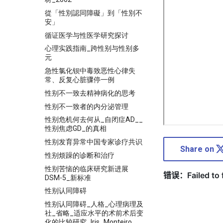
從「性別認同障礙」到「性別不
安」
循证医学与性医学研究探讨
心理实践指南_跨性别与性别多
元
急性氯化钡中毒致恶性心律失
常、反复心脏骤停一例
性别不一致去精神病化的思考
性别不一致者的内分泌管理
性别危机何去何从_自闭症AD__
性别焦虑GD_的真相
性别发育异常中国专家诊疗共识
Share on
性别烦躁的诊断和治疗
性别苦恼的临床研究新进展
DSM-5_新标准
性别认同障碍
性别认同障碍_人格_心理病理及
社_省略_适应水平的术前术后变
化的比较研究_Iris_Monteiro