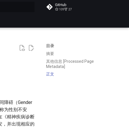
GitHub
109
27
搜索
目录
摘要
其他信息 [Processed Page
Metadata]
正文
碍（Gender
，亦称为性别不安
在《精神疾病诊断
安，并出现相应的