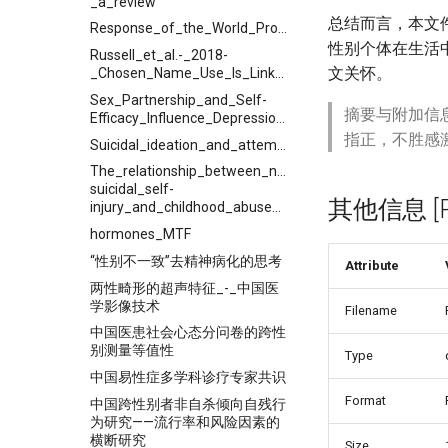
_a_review
总结而言，本文
Response_of_the_World_Professional_Association_for_Transgender_Health_to_the_Proposed_DSM_5_Criteria_for_Gender_Incongruence
性别个体在生活
Russell_et_al.-_2018-
文关怀。
_Chosen_Name_Use_Is_Linked_to_Reduced_Depressive_Sy
Sex_Partnership_and_Self-
摘要与附加信
Efficacy_Influence_Depression_in__Chinese_Transgender_Women
指正，不胜感
Suicidal_ideation_and_attempted_suicide_amongst_Chinese_transgender
The_relationship_between_non-
suicidal_self-
其他信息 [Pro
injury_and_childhood_abuse_in_transgender_people
hormones_MTF
“性别不一致”去精神病化的思考
Attribute
两性畸形的超声特征_-_中国医
学影像技术
Filename
中国医患社会心态分问卷的跨性
别测量等值性
Type
中国易性症多学科诊疗专家共识
Format
中国跨性别者非自杀倾向自残行
为研究——流行率和风险因素的
横断研究
Size