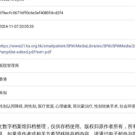
1f9acfc56716ff0c6e5ef4083fdcd2f4
2024-11-07 20:05:33
https://www21.ha.org.hk/smartpatient/SPW/MediaLibraries/SPW/SPWMedia/2
Pamphlet-edited.pdf?ext=.pdf
医院管理局
香港
未知
性别认同障碍, 跨性别, 医疗资源, 心理健康, 荷尔蒙治疗, 性别转换手术, 社会环境
文数字档案馆归档整理，仅供存档使用。版权归原作者所有，所
用。如果原作者或相关方希望移除存档内容，请通过电子邮件与