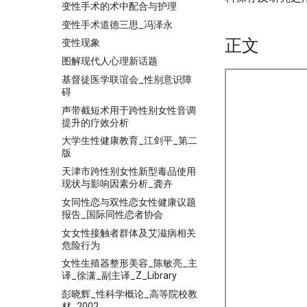
变性手术的术中配合与护理
变性手术道德三思_冯泽永
正文
变性现象
图解现代人心理新话题
基督徒医学联谊会_性别意识障
碍
声带截短术用于跨性别女性音调
提升的疗效分析
大学生性健康教育_江剑平_第二
版
天津市跨性别女性新型毒品使用
现状与影响因素分析_龚卉
女同性恋与双性恋女性健康议题
报告_国际同性恋者协会
女女性接触者群体及艾滋病相关
危险行为
女性生殖器整形美容_陈敏亮_主
译_徐潇_副主译_Z_Library
彭晓辉_性科学概论_高等院校教
材_2002