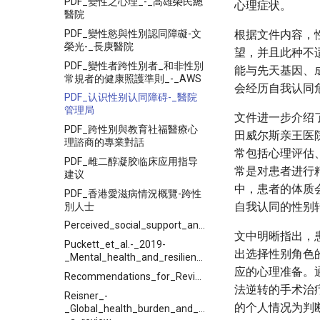
PDF_變性之心理_-_高雄榮民總
心理症状。
醫院
PDF_變性慾與性別認同障礙-文
根据文件内容，
榮光-_長庚醫院
望，并且此种不
PDF_變性者跨性別者_和非性別
能与先天基因、
常規者的健康照護準則_-_AWS
会经历自我认同
PDF_认识性别认同障碍-_醫院
管理局
文件进一步介绍
PDF_跨性別與教育社福醫療心
田威尔斯亲王医
理諮商的專業對話
常包括心理评估
PDF_雌二醇凝胶临床应用指导
常是对患者进行
建议
中，患者的体质
PDF_香港愛滋病情況概覽-跨性
自我认同的性别
別人士
Perceived_social_support_and_its_relationship_with
文中明晰指出，
Puckett_et_al.-_2019-
出选择性别角色
_Mental_health_and_resilience_in_transgender_indivi
应的心理准备。
Recommendations_for_Revision_of_the_DSM_Diagnoses_of_Gender_Identity_Disorders_Consensus_Statement_of_the_World_Professional_Association_for
法逆转的手术治
Reisner_-
的个人情况为判
_Global_health_burden_and_needs_of_transgender_pop