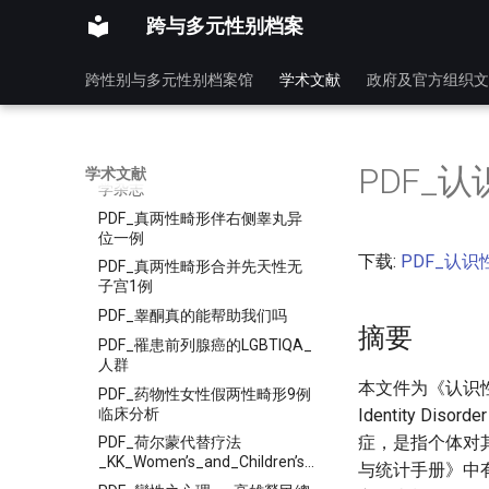
学术研讨会_-_WPATH
跨与多元性别档案
PDF_性別意識與醫療現場
PDF_性别发育异常的评估诊断
跨性别与多元性别档案馆
学术文献
政府及官方组织文
和治疗研究进展_-_SciEngine
PDF_性癖症之精神病理及治療
相關議題
PDF_真两性畸形1例_-_协和医
PDF_
学术文献
学杂志
PDF_真两性畸形伴右侧睾丸异
位一例
下载:
PDF_认识
PDF_真两性畸形合并先天性无
子宫1例
PDF_睾酮真的能帮助我们吗
摘要
PDF_罹患前列腺癌的LGBTIQA_
人群
本文件为《认识性
PDF_药物性女性假两性畸形9例
临床分析
Identity 
症，是指个体对
PDF_荷尔蒙代替疗法
_KK_Women’s_and_Children’s_Hospital
与统计手册》中