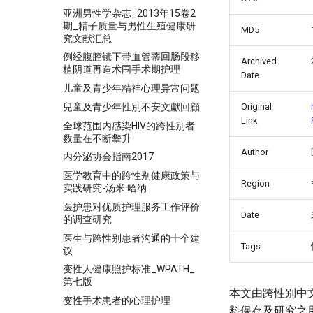
亚洲男性学杂志_2013年15卷2
期_精子质量与男性生殖健康研
MD5
究文献汇总
例经腹腔镜下带血管蒂回肠段移
Archived
植阴道再造术围手术期护理
Date
儿童及青少年精神心理异常问题
兒童及青少年性別不安文獻回顧
Original
Link
全球范围内感染HIV的跨性别者
数量在不断攀升
Author
内分泌协会指南2017
医学教育中的跨性别健康政策与
Region
实践研究-汤米·哈纳
医护患对优质护理服务工作评价
Date
的调查研究
医生与跨性别患者沟通的十个建
Tags
议
变性人健康照护标准_WPATH_
第七版
本文由跨性别中
变性手术患者的心理护理
料保存及研究之