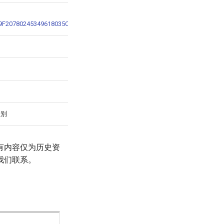
349F20780245349618035C29863401CC68A39FF5E763B65AED017DAC90E2E9E9D
性别
有内容仅为历史资
我们联系。