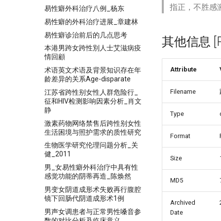
指正，不胜感
易性癖外科治疗八例_杨东
易性癖的外科治疗进展_章建林
易性癖诊治前后的几点思考
其他信息 [Pro
本港男跨女跨性別人士艾滋病疫
情回顧
Attribute
术语英文术语及背景知识存在年
龄差异的关系Age-disparate
Filename
江苏省跨性别女性人群危险行_
征和HIV检测影响因素分析_肖文
静
Type
激素药物网络禁售后跨性别女性
生活困境与照护需求的质性研究
Format
生物医学研究伦理问题分析_关
健_2011
Size
男_女易性癖外科治疗中具有性
感觉功能的阴蒂再造_陈焕然
MD5
男变女阴道成形术失败再行腹腔
镜下回肠代阴道成形术1例
Archived
男声女调患者与正常男性嗓音参
Date
数的对比分析及临床意义