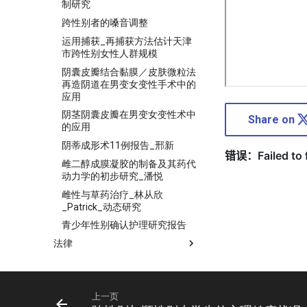
制研究
跨性别者的嗓音调整
运用捕获_再捕获方法估计天津
市跨性别女性人群规模
阴囊皮瓣结合黏膜／皮肤微粒法
再造阴道在男变女变性手术中的
应用
阴茎阴囊皮瓣在男变女变性术中
Share on
的应用
阴蒂成形术11例报告_邢新
雌二醇成膜凝胶的制备及其药代
动力学的初步研究_潘悦
雌性与草药治疗_林从欣
_Patrick_动态研究
青少年性别确认护理研究报告
法律
上一页