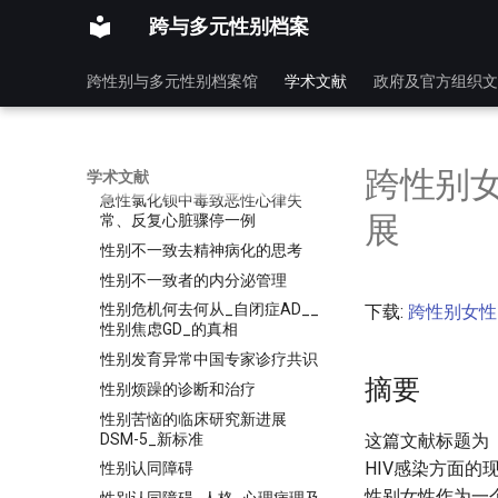
彭晓辉_性科学概论_高等院校教
跨与多元性别档案
材_2002
從「性別認同障礙」到「性別不
跨性别与多元性别档案馆
学术文献
政府及官方组织文
安」
循证医学与性医学研究探讨
心理实践指南_跨性别与性别多
元
跨性别女
学术文献
急性氯化钡中毒致恶性心律失
展
常、反复心脏骤停一例
性别不一致去精神病化的思考
性别不一致者的内分泌管理
性别危机何去何从_自闭症AD__
下载:
跨性别女性
性别焦虑GD_的真相
性别发育异常中国专家诊疗共识
摘要
性别烦躁的诊断和治疗
性别苦恼的临床研究新进展
DSM-5_新标准
这篇文献标题为
HIV感染方面
性别认同障碍
性别女性作为一