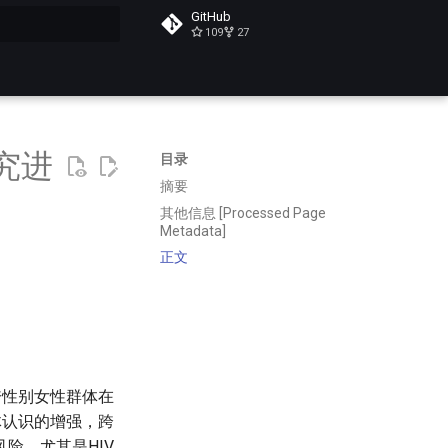
GitHub
109
27
搜索
究进
目录
摘要
其他信息 [Processed Page
Metadata]
正文
跨性别女性群体在
体认识的增强，跨
险，尤其是HIV