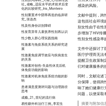
性别认同障碍_人格_心理病理及
社_省略_适应水平的术前术后变
感染的风险。
化的比较研究_Iris_Monteiro
性别重置术中阴蒂再造的临床研
文献中提到，跨
究_张连杰
这包括社会环境
性及性身份识别障碍
别女性由于在性
性发育异常儿童抚养性别再认识
步增加了HIV
性少数人群心理实践指南
性别女性感染率
性激素与免疫系统关系的研究进
文件中还探讨了
展
医疗护理而无法
性激素免疫调节效应与疾病发生
的关系
提醒卫生政策制
性激素对创伤-失血性休克后机
们对健康服务的
体免疫功能的影响
同时，文献论述
性激素对机体免疫系统功能的影
响
分保障，使得跨
患者满意度测评问题与治理路径
响了她们健康行
思考
问题，以便采取
成瘾_21_世纪的流行病
摘要与附加信
易性癖外科治疗三例_李宏生