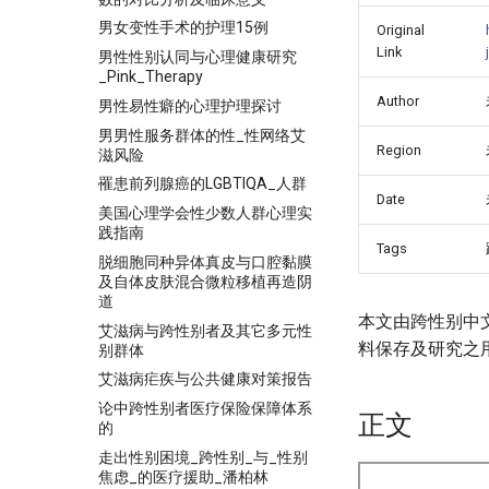
男女变性手术的护理15例
Original
Link
男性性别认同与心理健康研究
_Pink_Therapy
Author
男性易性癖的心理护理探讨
男男性服务群体的性_性网络艾
Region
滋风险
罹患前列腺癌的LGBTIQA_人群
Date
美国心理学会性少数人群心理实
践指南
Tags
脱细胞同种异体真皮与口腔黏膜
及自体皮肤混合微粒移植再造阴
道
本文由跨性别中
艾滋病与跨性别者及其它多元性
料保存及研究之
别群体
艾滋病疟疾与公共健康对策报告
论中跨性别者医疗保险保障体系
正文
的
走出性别困境_跨性别_与_性别
焦虑_的医疗援助_潘柏林