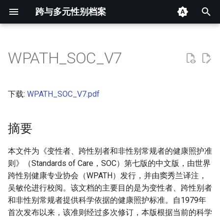
跨与多元性别档案
键
入
WPATH_SOC_V7
摘要
以
开
其他信息 [Processed Page
下载:
WPATH_SOC_V7.pdf
Metadata]
始
搜
摘要
正文
索
本文件为《变性者、跨性别者和非性别常规者的健康照护准
则》（Standards of Care，SOC）第七版的中文版，由世界
跨性别健康专业协会（WPATH）发行，并由窦秀兰译注，
吴敏伦进行校阅。该文档的主要目的是为变性者、跨性别者
和非性别常规者提供科学依据的健康照护标准。自1979年
首次发布以来，该准则经过多次修订，本版根据当前的科学