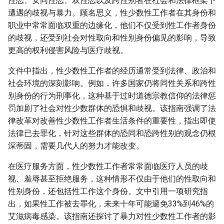
性恋、女同性恋、双性恋以及跨性别者在社会和法律框架下
遭遇的歧视与暴力。顾名思义，性少数性工作者在其身份和
职业中常常面临双重的边缘化，他们不仅受到性工作者身份
的歧视，还受到社会对性取向和性别身份偏见的影响，导致
更高的权利侵害风险与医疗歧视。
文件中指出，性少数性工作者的经历通常受到法律、政治和
社会环境的深刻影响。例如，许多国家仍将同性关系和跨性
别身份的行为刑事化，这种基于过时道德宗教信仰的法律惩
罚加剧了社会对性少数群体的恐惧和歧视。该指南强调了法
律改革对改善性少数性工作者生活条件的重要性，指出即使
法律已去罪化，针对这些群体的恐同和恐跨性别的观念仍根
深蒂固，需要几代人的努力才能改变。
在医疗服务方面，性少数性工作者常常面临医疗人员的歧
视、羞辱甚至拒绝服务，这种情形不仅由于他们的性取向和
性别身份，还包括性工作这个身份。文中引用一项研究指
出，如果性工作被去罪化，未来十年可能避免33%到46%的
艾滋病毒感染。该指南还探讨了暴力对性少数性工作者的影