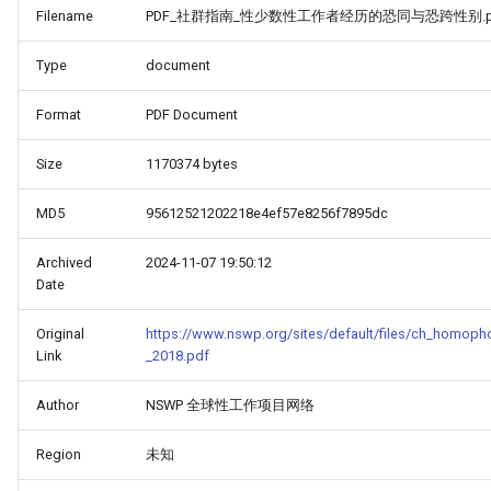
Filename
PDF_社群指南_性少数性工作者经历的恐同与恐跨性别.p
Type
document
Format
PDF Document
Size
1170374 bytes
MD5
95612521202218e4ef57e8256f7895dc
Archived
2024-11-07 19:50:12
Date
Original
https://www.nswp.org/sites/default/files/ch_homop
Link
_2018.pdf
Author
NSWP 全球性工作项目网络
Region
未知