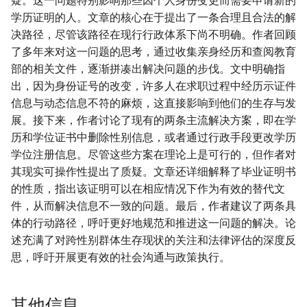
疑。这一问题特别影响那些因个人身份变更而需要申请新的
学历证明的人。文章的核心在于提出了一条合理且合法的解
决路径，尽管该路径在现行行政体系下尚不明确。作者回顾
了多年来对这一问题的思考，通过收集亲身经历和查阅教育
部的相关文件，逐渐拼凑出解决问题的步伐。文中明确指
出，因为身份证号的改变，许多人在求职过程中经历示证件
信息与动态信息不符的麻烦，这直接影响到他们的生存与发
展。接下来，作者讨论了现有的两条主流解决方案，即在学
历和学位证书中删除性别信息，或者通过行政手段更改学历
学位注册信息。尽管这些方案在理论上是可行的，但作者对
其现实可操作性提出了质疑。文章还详细解释了毕业证明书
的性质，指出该证明可以在相应情况下作为有效的替代文
件，从而解决信息不一致的问题。最后，作者建议了两条具
体的行动路径，呼吁更好地规范和推进这一问题的解决。论
述充满了对跨性别群体生存现状的关注和法律评估的深度反
思，呼吁开展更有效的社会沟通与政策执行。
其他信息