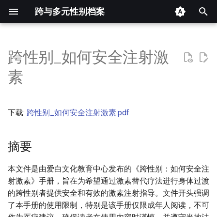
跨与多元性别档案
键
入
跨性别_如何安全注射激
摘要
以
素
开
其他信息 [Processed Page
Metadata]
始
下载:
跨性别_如何安全注射激素.pdf
搜
正文
索
摘要
本文件是由爱白文化教育中心发布的《跨性别：如何安全注
射激素》手册，旨在为希望通过激素替代疗法进行身体过渡
的跨性别者提供安全和有效的激素注射指导。文件开头强调
了本手册的使用限制，特别是该手册仅限成年人阅读，不可