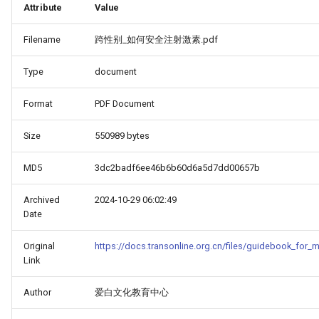
Attribute
Value
Filename
跨性别_如何安全注射激素.pdf
Type
document
Format
PDF Document
Size
550989 bytes
MD5
3dc2badf6ee46b6b60d6a5d7dd00657b
Archived
2024-10-29 06:02:49
Date
Original
https://docs.transonline.org.cn/files/guidebook_for_m
Link
Author
爱白文化教育中心