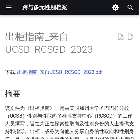
跨与多元性别档案
键
入
出柜指南_来自
摘要
以
UCSB_RCSGD_2023
开
其他信息 [Processed Page
Metadata]
始
下载:
出柜指南_来自UCSB_RCSGD_2023.pdf
搜
正文
索
摘要
该文件为《出柜指南》，是由美国加州大学圣巴巴拉分校
（UCSB）性别与性取向多样性支持中心（RCSGD）的工作
人员撰写，旨在为正在探索性取向及性别身份的人士提供支
持和指导。出柜，或称为向他人分享自身的性取向和性别身