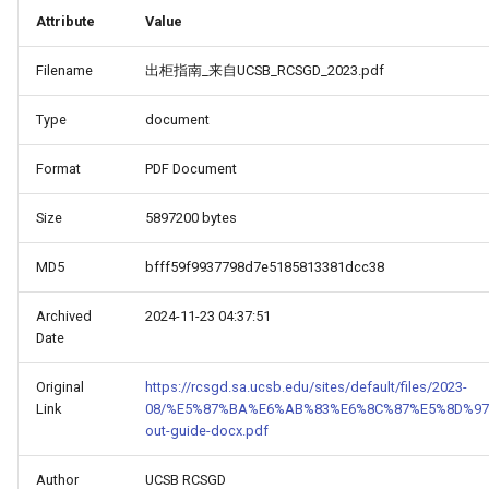
Attribute
Value
Filename
出柜指南_来自UCSB_RCSGD_2023.pdf
Type
document
Format
PDF Document
Size
5897200 bytes
MD5
bfff59f9937798d7e5185813381dcc38
Archived
2024-11-23 04:37:51
Date
Original
https://rcsgd.sa.ucsb.edu/sites/default/files/2023-
Link
08/%E5%87%BA%E6%AB%83%E6%8C%87%E5%8D%97
out-guide-docx.pdf
Author
UCSB RCSGD