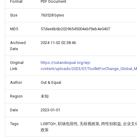
Format
PDF Document
Size
763528 bytes
MD5
57dee6b6b20296545004ebf9eb4e0407
Archived
2024-11-02 02:38:46
Date
Original
https://outandequal.org/wp-
Link
content/uploads/2023/07/ToolkitForChange_Global_M
Author
Out & Equal
Region
未知
Date
2023-01-01
Tags
LGBTQI+, 职场包容性, 无歧视政策, 跨性别权益, 企业文
政策