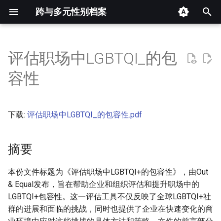
跨与多元性别档案
键
入
评估职场中LGBTQI_的包
摘要
以
容性
开
其他信息 [Processed Page
Metadata]
始
下载:
评估职场中LGBTQI_的包容性.pdf
搜
正文
索
摘要
本份文件标题为《评估职场中LGBTQI+的包容性》，由Out
& Equal发布，旨在帮助企业和组织评估和提升职场中的
LGBTQI+包容性。这一评估工具不仅反映了全球LGBTQI+社
群的进展和面临的挑战，同时也提供了企业在快速变化的商