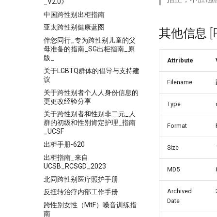
_V2.0》
中国跨性别出柜指南
亚太跨性别健康蓝图
其他信息 [Pro
伴您同行_专为跨性别儿童的父
母准备的指南_SG出柜指南_原
版_
Attribute
关于LGBTQ群体的倡导与支持建
议
Filename
关于跨性别者个⼈人身份信息的
更更改经验分享
Type
关于跨性别者和性别非二元_人
群的初级和性别肯定护理_指南
Format
_UCSF
出柜手册-620
Size
出柜指南_来自
UCSB_RCSGD_2023
MD5
北同跨性别医疗照护手册
Archived
反扭转治疗内部工作手册
Date
跨性别女性（MtF）嗓音训练指
南