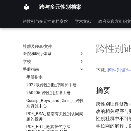
跨与多元性别档案
跨性别与多元性别档案馆
学术文献
政府及官方组织文
社群及NGO文件
跨性别
其他组织文件
社群及NGO文件
医院和医疗体系
学校
手册指南
下载:
跨性别证件修
手册指南
2022版跨性别医疗照护手册
摘要
250905-跨性别法律手册
Gossip_Boys_and_Girls_-_跨性
跨性别证件修改
別資源中心
改的相关程序与要
PDF_BSA_指南有关性别认同问
性别社群中不可
题的投诉
学位网的解释，
PDF_HRT_激素替代疗法