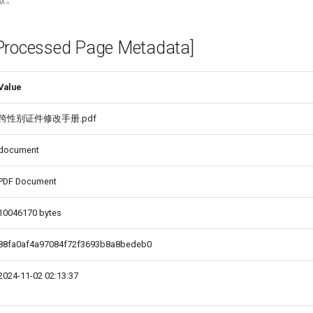
cessed Page Metadata]
Value
跨性别证件修改手册.pdf
document
PDF Document
10046170 bytes
88fa0af4a97084f72f3693b8a8bedeb0
2024-11-02 02:13:37