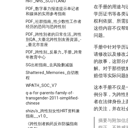
HRT_NHS_SCOTLAND
在手册的用途与
PDF_数字暴力报道提示单记者
学历证书等各类
和媒体的实用参考指南
权利依据、所需
PDF_社群指南_性少数性工作者
经历的恐同与恐跨性别
这些内容不仅帮
PDF_跨性別者的日常生活_跨性
问题。
別QA_大臺北跨性別友善資源_-
_臺北市首座
手册中针对学历
PDF_跨性别_反暴力_手册_跨青
请修改以及修改
年教育中心
的故事，这部分
SG出柜指南_去风险删减版
解。对于那些犹
Shattered_Memories_自切教
赔偿等实际问题
程
WPATH_SOC_V7
这本手册不仅是
q-a-for-parents-family-of-
例分享，为跨性
transgender-2011-simplified-
者在法律身份上
chinese
的关注，并在社
shizu's_跨性别女性HRT资料兼
指南__v1.0_
摘要与附加信
《跨性别者购药反诈防骗指南
指正，不胜感