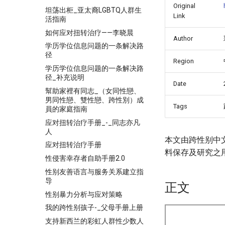
Original
坦荡出柜_亚太裔LGBTQ人群生
Link
活指南
如何应对扭转治疗——李晓晨
Author
学历学位信息问题的一条解决路
径
Region
学历学位信息问题的一条解决路
径_补充说明
Date
幫助家裡有同志_（女同性戀、
男同性戀、雙性戀、跨性別）成
Tags
員的家庭指南
应对扭转治疗手册_-_同志亦凡
人
本文由跨性别中
应对扭转治疗手册
料保存及研究之
性侵害幸存者自助手册2.0
性别友善语言与服务关系建立指
导
正文
性别暴力分析与应对策略
我的跨性别孩子-_父母手册上册
支持新西兰的彩虹人群性少数人