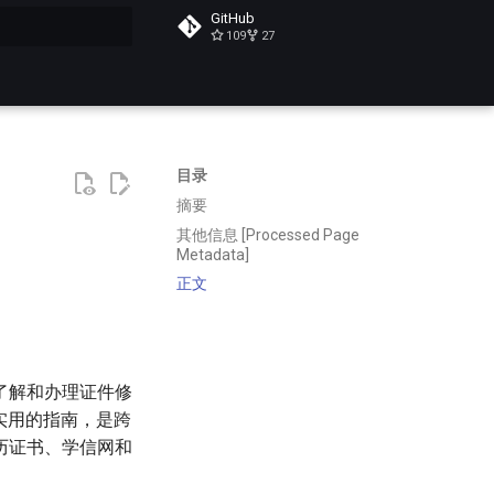
GitHub
109
27
搜索
目录
摘要
其他信息 [Processed Page
Metadata]
正文
了解和办理证件修
实用的指南，是跨
历证书、学信网和