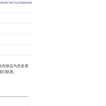
8%AB%E8%AF%81%E4%BB%B6%E4%BF%AE%E6%94%B9%E6%89%8B%E5%86%8C.pd
有内容仅为历史资
我们联系。