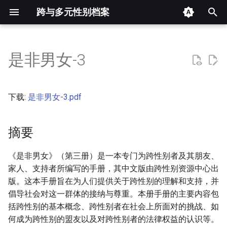
跨与多元性别档案
键
入
是非男女-3
摘要
以
开
其他信息 [Processed Page
下载:
是非男女-3.pdf
Metadata]
始
搜
摘要
正文
索
《是非男女》（第三册）是一本专门为跨性别者及其朋友、
家人、支持者所编写的手册，其中文版由跨性别资源中心出
版。这本手册旨在为人们提供关于跨性别的理解和支持，并
倡导社会对这一群体的接纳与尊重。本册手册的主要内容包
括跨性别的基本概念、跨性别者在社会上所面对的挑战、如
何成为跨性别的盟友以及对跨性别者的法律权益的认识等。