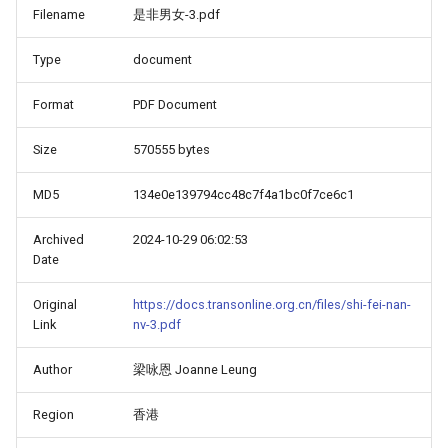
Filename
是非男女-3.pdf
Type
document
Format
PDF Document
Size
570555 bytes
MD5
134e0e139794cc48c7f4a1bc0f7ce6c1
Archived
2024-10-29 06:02:53
Date
Original
https://docs.transonline.org.cn/files/shi-fei-nan-
Link
nv-3.pdf
Author
梁咏恩 Joanne Leung
Region
香港