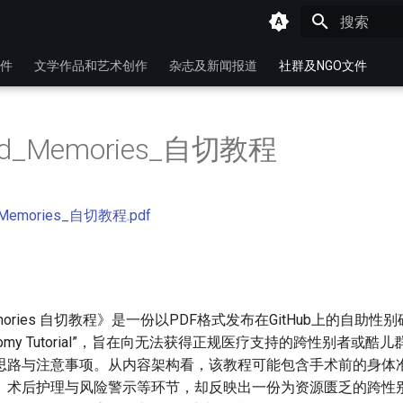
键入以开始
件
文学作品和艺术创作
杂志及新闻报道
社群及NGO文件
red_Memories_自切教程
d_Memories_自切教程.pdf
d Memories 自切教程》是一份以PDF格式发布在GitHub上的自助
iectomy Tutorial”，旨在向无法获得正规医疗支持的跨性别者或
思路与注意事项。从内容架构看，该教程可能包含手术前的身体
、术后护理与风险警示等环节，却反映出一份为资源匮乏的跨性