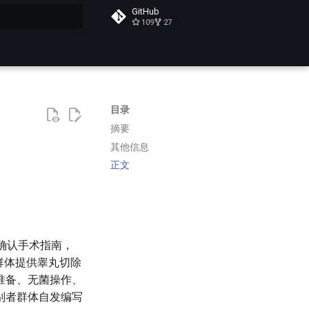
GitHub
109
27
搜索
目录
摘要
其他信息
正文
性别确认手术指南，
酷儿群体提供睾丸切除
准备、无菌操作、
别者群体自发编写