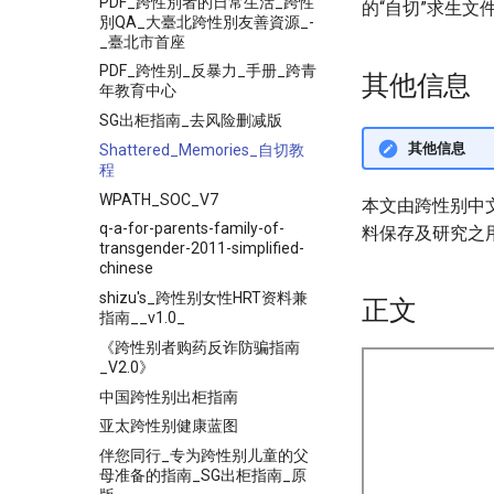
PDF_跨性別者的日常生活_跨性
的“自切”求生
別QA_大臺北跨性別友善資源_-
_臺北市首座
PDF_跨性别_反暴力_手册_跨青
其他信息
年教育中心
SG出柜指南_去风险删减版
其他信息
Shattered_Memories_自切教
程
WPATH_SOC_V7
本文由跨性别中
q-a-for-parents-family-of-
料保存及研究之
transgender-2011-simplified-
chinese
shizu's_跨性别女性HRT资料兼
正文
指南__v1.0_
《跨性别者购药反诈防骗指南
_V2.0》
中国跨性别出柜指南
亚太跨性别健康蓝图
伴您同行_专为跨性别儿童的父
母准备的指南_SG出柜指南_原