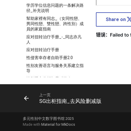
学历学位信息问题的一条解决路
径_补充说明
幫助家裡有同志_（女同性戀、
Share on
男同性戀、雙性戀、跨性別）成
員的家庭指南
应对扭转治疗手册_-_同志亦凡
人
应对扭转治疗手册
性侵害幸存者自助手册2.0
性别友善语言与服务关系建立指
导
性别暴力分析与应对策略
我的跨性别孩子-_父母手册上册
支持新西兰的彩虹人群性少数人
上一页
群：精神心理健康专业_人员实
SG出柜指南_去风险删减版
用指南
是非男女-1
多元性别中文数字图书馆 2025
是非男女-2
Made with
Material for MkDocs
是非男女-3