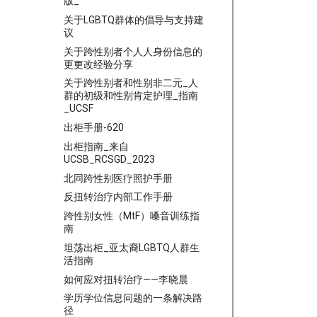
版_
关于LGBTQ群体的倡导与支持建
议
关于跨性别者个⼈人身份信息的
更更改经验分享
关于跨性别者和性别非二元_人
群的初级和性别肯定护理_指南
_UCSF
出柜手册-620
出柜指南_来自
UCSB_RCSGD_2023
北同跨性别医疗照护手册
反扭转治疗内部工作手册
跨性别女性（MtF）嗓音训练指
南
坦荡出柜_亚太裔LGBTQ人群生
活指南
如何应对扭转治疗——李晓晨
学历学位信息问题的一条解决路
径