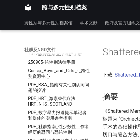
社群及NGO文件
跨与多元性别档案
其他组织文件
医院和医疗体系
跨性别与多元性别档案馆
学术文献
政府及官方组织文
学校
手册指南
手册指南
Shatte
社群及NGO文件
2022版跨性别医疗照护手册
250905-跨性别法律手册
Gossip_Boys_and_Girls_-_跨性
下载:
Shattere
別資源中心
PDF_BSA_指南有关性别认同问
题的投诉
摘要
PDF_HRT_激素替代疗法
HRT_NHS_SCOTLAND
《Shattere
PDF_数字暴力报道提示单记者
和媒体的实用参考指南
标题为 “Orch
手术的基础操作
PDF_社群指南_性少数性工作者
经历的恐同与恐跨性别
切口与缝合方法