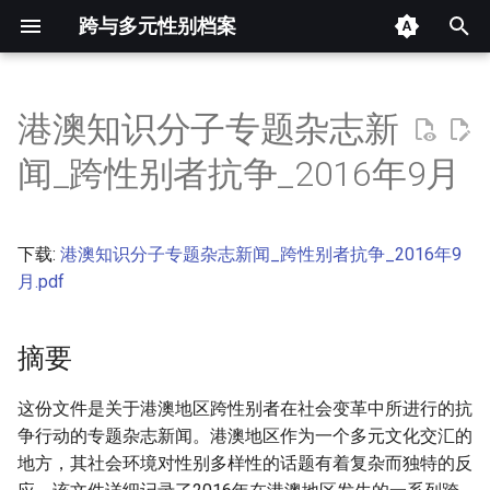
跨与多元性别档案
键
入
港澳知识分子专题杂志新
摘要
以
闻_跨性别者抗争_2016年9月
开
其他信息 [Processed Page
Metadata]
始
下载:
港澳知识分子专题杂志新闻_跨性别者抗争_2016年9
搜
正文
月.pdf
索
摘要
这份文件是关于港澳地区跨性别者在社会变革中所进行的抗
争行动的专题杂志新闻。港澳地区作为一个多元文化交汇的
地方，其社会环境对性别多样性的话题有着复杂而独特的反