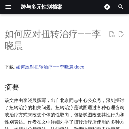
跨与多元性别档案
键
入
如何应对扭转治疗——李
摘要
以
晓晨
开
其他信息
始
下载:
如何应对扭转治疗——李晓晨.docx
正文
搜
索
摘要
该文件由李晓晨撰写，出自北京同志中心公众号，深刻探讨
了扭转治疗的相关问题。扭转治疗是试图通过各种心理咨询
或治疗方式来改变个体的性取向，包括试图改变其性行为和
性别表达。作者在文中详细列举了扭转治疗所使用的多种方