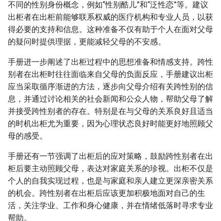
不同的性别身份概念，例如“性别酷儿”和“泛性恋”等。建议
出柜者在出柜前能够联系权威的医疗机构和专业人员，以获
得必要的支持和信息。这种准备不仅有助于个人在面对父母
的疑问时提供理据，更能减轻父母的不安感。
手册进一步阐述了出柜过程中的思想准备和情感支持。跨性
别者在出柜时往往面临来自父母的负面反应，手册建议出柜
应当采取循序渐进的方法，逐步向父母介绍有关跨性别的信
息，并通过讨论相关的社会新闻和公众人物，帮助父母了解
并接受跨性别者的存在。特别是在与父母的关系良好且适当
的时机出柜尤为重要，因为心理状态良好时能更好地照顾父
母的感受。
手册还有一节强调了出柜后的应对策略，鼓励跨性别者在出
柜后要主动照顾父母，表达对家庭关系的珍视。出柜不仅是
个人的自我实现过程，也是与家庭和亲人建立更深亲密关系
的机会。跨性别者在出柜后应该更加积极地面对自己的生
活，关注学业、工作和身心健康，并在情绪低落时寻求专业
帮助。