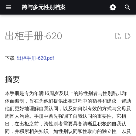
跨与多元性别档案
键
入
出柜手册-620
摘要
以
开
其他信息 [Processed Page
下载:
出柜手册-620.pdf
Metadata]
始
搜
摘要
正文
索
本手册是专为年满16周岁及以上的跨性别者与性别酷儿群
体而编制，旨在为他们提供出柜过程中的指导和建议，帮助
他们更好地理解自我认同，以及如何以有效的方式与父母及
周围人沟通。手册中首先强调了自我认同的重要性。它指
出，在出柜之前，跨性别者需要具备清晰且积极的自我认
同，并积累相关知识，如性别认同和性取向的独立性，以及