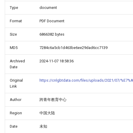
Type
document
Format
PDF Document
Size
6866382 bytes
MD5
7284c6a5cb1d463be6ee29dad6cc7139
Archived
2024-11-07 18:58:36
Date
Original
https://cnlgbtdata.com/files/uploads/2021/07
Link
Author
跨青年教育中心
Region
中国大陆
Date
未知