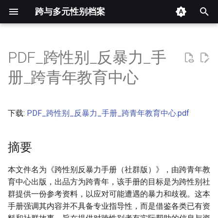
跨与多元性别档案
键
入
PDF_跨性别_反暴力_手
摘要
以
册_跨青年教育中心
开
其他信息 [Processed Page
Metadata]
始
下载:
PDF_跨性别_反暴力_手册_跨青年教育中心.pdf
搜
正文
索
摘要
本文件名为《跨性别反暴力手册（社群版）》，由跨青年教
育中心出版，出品方为跨青年，该手册的目标是为跨性别社
群提供一份参考资料，以应对可能遭遇的暴力和歧视。这本
手册强调其内容并不具备专业指导性，而是借鉴各类已有资