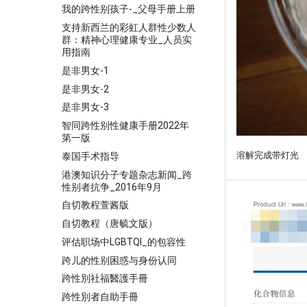
我的跨性别孩子-_父母手册上册
支持新西兰的彩虹人群性少数人
群：精神心理健康专业_人员实
用指南
是非男女-1
是非男女-2
是非男女-3
智同跨性别性健康手册2022年
第一版
溶解完成带灯光
泰国手术指导
港澳知识分子专题杂志新闻_跨
性别者抗争_2016年9月
自切教程萱酱版
自切教程（唐毓文版）
评估职场中LGBTQI_的包容性
跨儿的性别困惑与身份认同
跨性別社福醫護手冊
跨性別者自助手冊