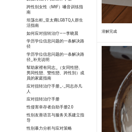
跨性别女性（MtF）嗓音训练指
南
坦荡出柜_亚太裔LGBTQ人群生
活指南
溶解完成
如何应对扭转治疗——李晓晨
学历学位信息问题的一条解决路
径
学历学位信息问题的一条解决路
径_补充说明
幫助家裡有同志_（女同性戀、
男同性戀、雙性戀、跨性別）成
員的家庭指南
应对扭转治疗手册_-_同志亦凡
人
应对扭转治疗手册
性侵害幸存者自助手册2.0
性别友善语言与服务关系建立指
导
性别暴力分析与应对策略