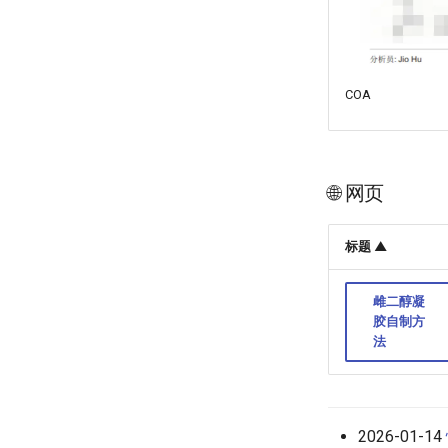
COA
🌐 网页
标题 ▲
雌二醇凝
胶自制方
法
2026-01-14