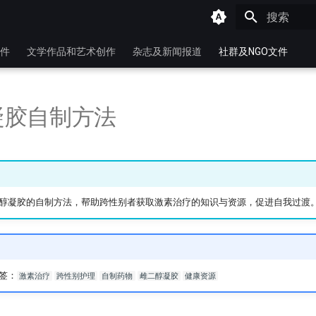
键入以开始
件
文学作品和艺术创作
杂志及新闻报道
社群及NGO文件
凝胶自制方法
醇凝胶的自制方法，帮助跨性别者获取激素治疗的知识与资源，促进自我过渡
标签：
激素治疗
跨性别护理
自制药物
雌二醇凝胶
健康资源