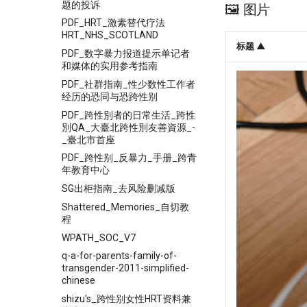
题的投诉
🖼️ 图片
PDF_HRT_激素替代疗法
HRT_NHS_SCOTLAND
标题 ▲
PDF_数字暴力报道提示单记者
和媒体的实用参考指南
PDF_社群指南_性少数性工作者
经历的恐同与恐跨性别
PDF_跨性別者的日常生活_跨性
別QA_大臺北跨性別友善資源_-
_臺北市首座
PDF_跨性别_反暴力_手册_跨青
年教育中心
SG出柜指南_去风险删减版
Shattered_Memories_自切教
程
WPATH_SOC_V7
q-a-for-parents-family-of-
transgender-2011-simplified-
chinese
shizu's_跨性别女性HRT资料兼