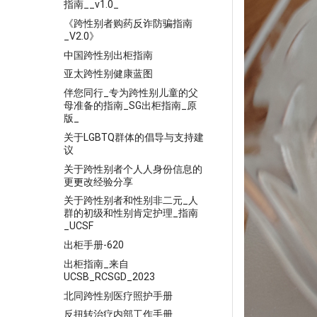
指南__v1.0_
《跨性别者购药反诈防骗指南
_V2.0》
中国跨性别出柜指南
亚太跨性别健康蓝图
伴您同行_专为跨性别儿童的父
母准备的指南_SG出柜指南_原
版_
关于LGBTQ群体的倡导与支持建
议
关于跨性别者个⼈人身份信息的
更更改经验分享
关于跨性别者和性别非二元_人
群的初级和性别肯定护理_指南
_UCSF
出柜手册-620
出柜指南_来自
UCSB_RCSGD_2023
北同跨性别医疗照护手册
反扭转治疗内部工作手册