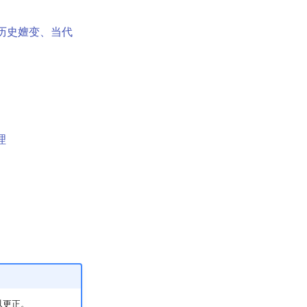
历史嬗变、当代
理
以更正。