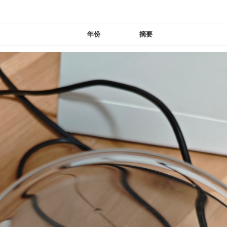
年份
摘要