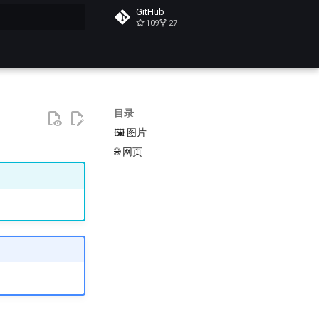
GitHub
109
27
搜索
目录
🖼️ 图片
🌐 网页
。