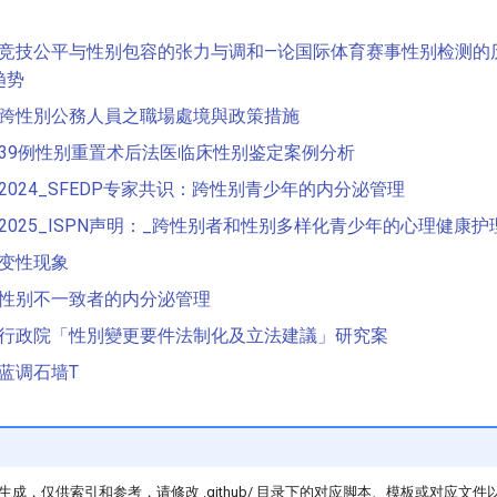
竞技公平与性别包容的张力与调和—论国际体育赛事性别检测的
趋势
跨性別公務人員之職場處境與政策措施
39例性别重置术后法医临床性别鉴定案例分析
2024_SFEDP专家共识：跨性别青少年的内分泌管理
2025_ISPN声明：_跨性别者和性别多样化青少年的心理健康护
变性现象
性别不一致者的内分泌管理
行政院「性別變更要件法制化及立法建議」研究案
蓝调石墙T
成，仅供索引和参考，请修改 .github/ 目录下的对应脚本、模板或对应文件