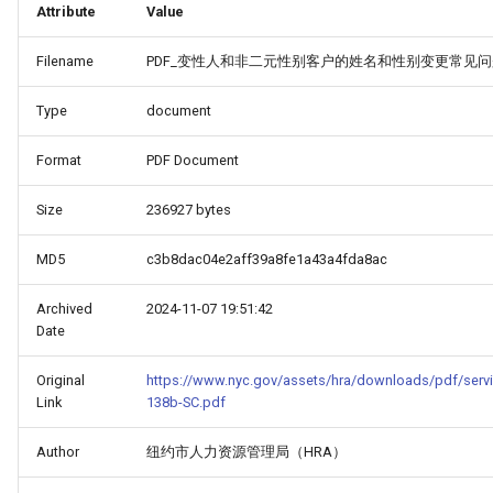
Attribute
Value
Filename
PDF_变性人和非二元性别客户的姓名和性别变更常见问题F
Type
document
Format
PDF Document
Size
236927 bytes
MD5
c3b8dac04e2aff39a8fe1a43a4fda8ac
Archived
2024-11-07 19:51:42
Date
Original
https://www.nyc.gov/assets/hra/downloads/pdf/serv
Link
138b-SC.pdf
Author
纽约市人力资源管理局（HRA）