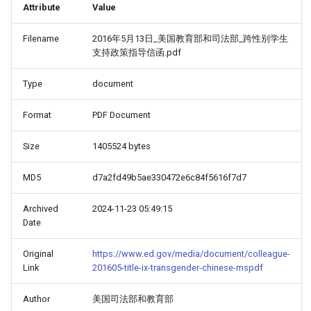
Attribute
Value
Filename
2016年5月13日_美国教育部和司法部_跨性别学生
支持政策指导信函.pdf
Type
document
Format
PDF Document
Size
1405524 bytes
MD5
d7a2fd49b5ae330472e6c84f5616f7d7
Archived
2024-11-23 05:49:15
Date
Original
https://www.ed.gov/media/document/colleague-
Link
201605-title-ix-transgender-chinese-mspdf
Author
美国司法部和教育部