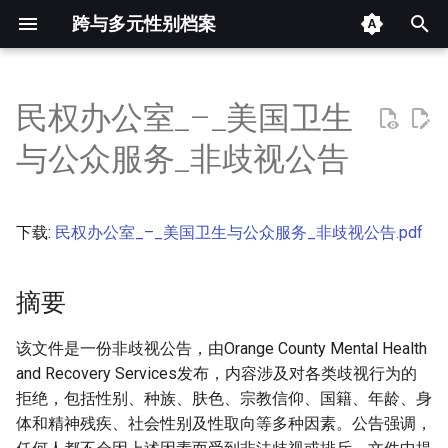
跨与多元性别档案
键
入
民权办公室_–_美国卫生
摘要
以
与公众服务_非歧视公告
开
其他信息 [Processed Page
Metadata]
始
下载:
民权办公室_–_美国卫生与公众服务_非歧视公告.pdf
搜
正文
索
摘要
该文件是一份非歧视公告，由Orange County Mental Health
and Recovery Services发布，内容涉及对各类歧视行为的
拒绝，包括性别、种族、肤色、宗教信仰、国籍、年龄、身
体和精神残疾、社会性别及性取向等多种因素。公告强调，