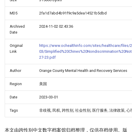
MD5
2fa1d7abd4b91f9c9a5dea14521b5dbd
Archived
2024-11-02 02:43:36
Date
Original
https://www.ochealthinfo.com/sites/healthcare/files/
Link
03/Simplified%20Chines%20Nondiscrimination%20No
27-23.pdf
Author
Orange County Mental Health and Recovery Services
Region
美国
Date
2023-03-01
Tags
非歧视, 民权, 跨性别, 社会性别, 医疗服务, 法律政策, 
本文由跨性别中文数字档案馆归档整理，仅供存档使用。版