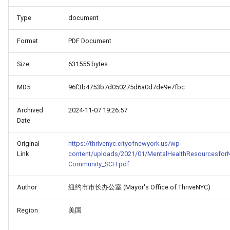
Type
document
Format
PDF Document
Size
631555 bytes
MD5
96f3b4753b7d050275d6a0d7de9e7fbc
Archived
2024-11-07 19:26:57
Date
Original
https://thrivenyc.cityofnewyork.us/wp-
Link
content/uploads/2021/01/MentalHealthResourcesfor
Community_SCH.pdf
Author
纽约市市长办公室 (Mayor's Office of ThriveNYC)
Region
美国