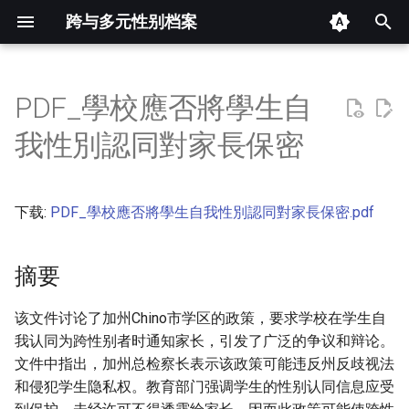
跨与多元性别档案
键
入
PDF_學校應否將學生自
摘要
以
我性別認同對家長保密
开
其他信息 [Processed Page
Metadata]
始
下载:
PDF_學校應否將學生自我性別認同對家長保密.pdf
搜
正文
索
摘要
该文件讨论了加州Chino市学区的政策，要求学校在学生自
我认同为跨性别者时通知家长，引发了广泛的争议和辩论。
文件中指出，加州总检察长表示该政策可能违反州反歧视法
和侵犯学生隐私权。教育部门强调学生的性别认同信息应受