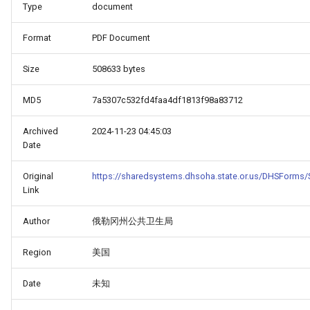
Type
document
Format
PDF Document
Size
508633 bytes
MD5
7a5307c532fd4faa4df1813f98a83712
Archived
2024-11-23 04:45:03
Date
Original
https://sharedsystems.dhsoha.state.or.us/DHSForms/
Link
Author
俄勒冈州公共卫生局
Region
美国
Date
未知