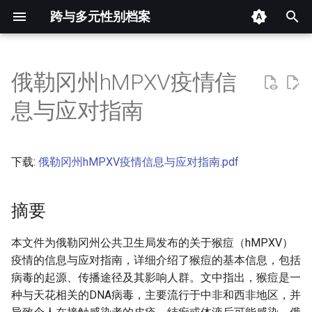
跨与多元性别档案
键
入
俄勒冈州hMPXV疫情信
摘要
以
息与应对指南
开
其他信息 [Processed Page
Metadata]
始
下载:
俄勒冈州hMPXV疫情信息与应对指南.pdf
搜
正文
索
摘要
本文件为俄勒冈州公共卫生局发布的关于猴痘（hMPXV）
疫情的信息与应对指南，详细介绍了猴痘的基本信息，包括
病毒的起源、传播途径及其影响人群。文中指出，猴痘是一
种与天花相关的DNA病毒，主要流行于中非和西非地区，并