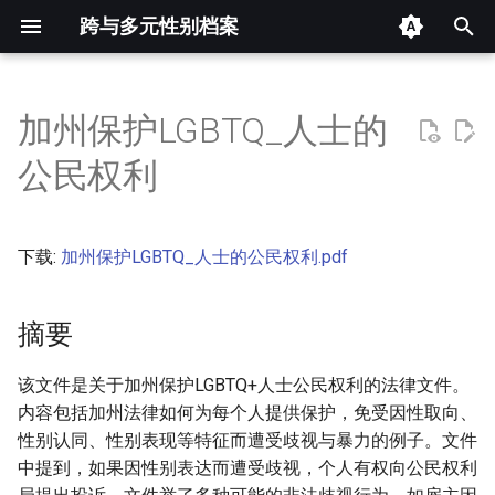
跨与多元性别档案
键
入
加州保护LGBTQ_人士的
摘要
以
公民权利
开
其他信息 [Processed Page
Metadata]
始
下载:
加州保护LGBTQ_人士的公民权利.pdf
搜
正文
索
摘要
该文件是关于加州保护LGBTQ+人士公民权利的法律文件。
内容包括加州法律如何为每个人提供保护，免受因性取向、
性别认同、性别表现等特征而遭受歧视与暴力的例子。文件
中提到，如果因性别表达而遭受歧视，个人有权向公民权利