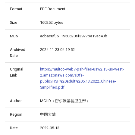
Format
PDF Document
Size
160252 bytes
MD5
acbac8f3611950620ef3977ba19ec43b
Archived
2024-11-23 04:19:52
Date
Original
https://multco-web7-psh-files-usw2.s3-us-west-
Link
2.amazonaws.com/s3fs-
public/HSF%20adult%205.13.2022_Chinese-
Simplified.pdf
Author
MCHD（密尔沃基县卫生部）
Region
中国大陆
Date
2022-05-13