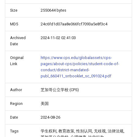
Size
2550644 bytes
MD5
24c6fd1d07aa8e066fcf7093a5e8f3c4
Archived
2024-11-02 02:41:03
Date
Original
https://www.cps.edu/globalassets/cps-
Link
pages/about-cps/policies/student-code-of-
conduct/district-mandated-
publ_660411_srrbooklet_sc_091024.pdf
Author
芝加哥公立学校 (CPS)
Region
美国
Date
2024-08-26
Tags
学生权利, 教育政策, 性别认同, 无歧视, 法律法规,