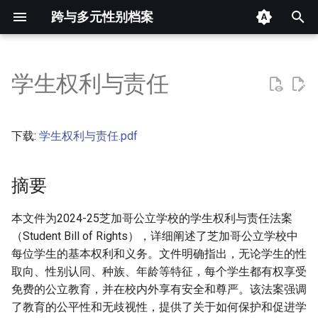
跨与多元性别档案
键
入
学生权利与责任
摘要
以
开
其他信息 [Processed Page
下载:
学生权利与责任.pdf
Metadata]
始
搜
摘要
正文
索
本文件为2024-25芝加哥公立学校的学生权利与责任法案
（Student Bill of Rights），详细阐述了芝加哥公立学校中
每位学生的基本权利和义务。文件明确指出，无论学生的性
取向、性别认同、种族、年龄等特征，每个学生都有权享受
免费的公立教育，并在校内外享有安全和尊严。该法案强调
了教育的公平性和无歧视性，提供了关于如何保护和促进学