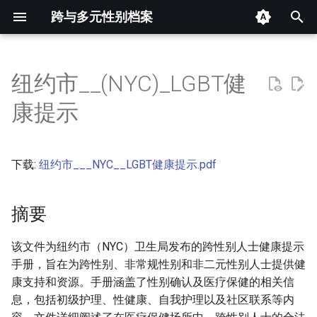
跨与多元性别档案
键
入
纽约市__(NYC)_LGBT健
摘要
以
康提示
开
其他信息 [Processed Page
Metadata]
始
下载:
纽约市___NYC__LGBT健康提示.pdf
搜
正文
索
摘要
该文件为纽约市（NYC）卫生局发布的跨性别人士健康提示
手册，旨在为跨性别、非常规性别和非二元性别人士提供健
康支持和资源。手册涵盖了性别确认及医疗保健的相关信
息，包括初级护理、性健康、自我护理以及社区联系等内